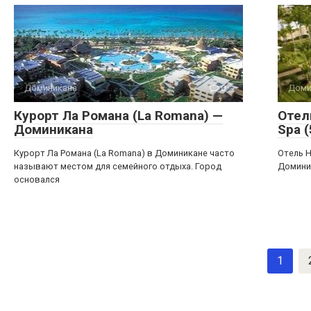
Доминикана
0
Доми
Курорт Ла Романа (La Romana) —
Отель
Доминикана
Spa 
Курорт Ла Романа (La Romana) в Доминикане часто
Отель Ho
называют местом для семейного отдыха. Город
Доминик
основался
Навигация
1
по
записям