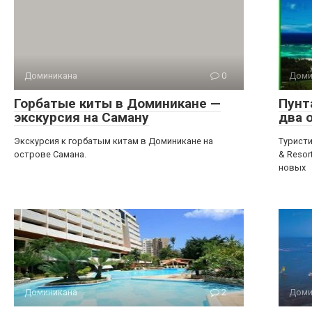
Доминикана
0
Доми
Горбатые киты в Доминикане —
Пунт
экскурсия на Саману
два 
Экскурсия к горбатым китам в Доминикане на
Туристи
острове Самана.
& Resor
новых
Доминикана
2
Доми