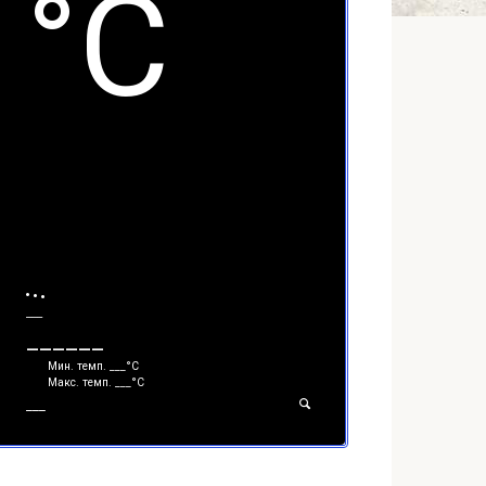
°С
___
______
Мин. темп.
___
°С
Макс. темп.
___
°С
___