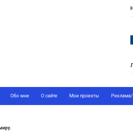
Обо мне
О сайте
Мои проекты
Реклама/
миру.