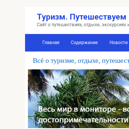
Перейти
Туризм. Путешествуем 
к
контенту
Сайт о путешествиях, отдыхе, экскурсиях
Главная
Содержание
Новости
Всё о туризме, отдыхе, путешес