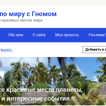
по миру с Гномом
 и красивых местах мира
Обо мне
О сайте
Мои проекты
Реклама/
твиях.
Добавить в 