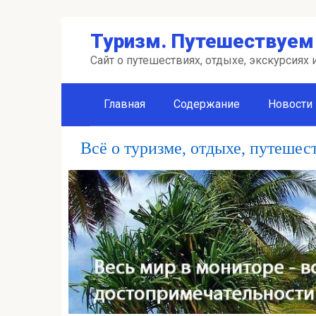
Перейти
Туризм. Путешествуем 
к
контенту
Сайт о путешествиях, отдыхе, экскурсиях
Главная
Содержание
Новости
Всё о туризме, отдыхе, путешес