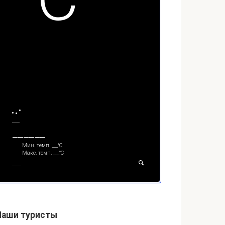
___
______
Мин. темп.
___
°С
Макс. темп.
___
°С
___
Наши туристы