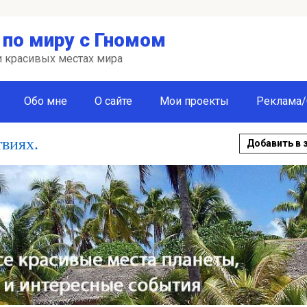
по миру с Гномом
 и красивых местах мира
Обо мне
О сайте
Мои проекты
Реклама/
твиях.
Добавить в 