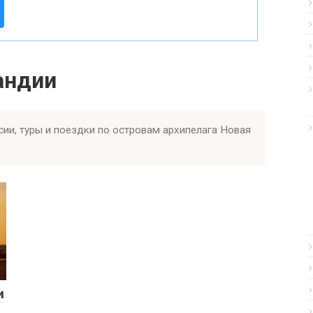
андии
ии, туры и поездки по островам архипелага Новая
и