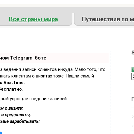
Все страны мира
Путешествия по м
S
ном Telegram-боте
ез ведения записи клиентов никуда. Мало того, что
инать клиентам о визитах тоже. Нашли самый
 VisitTime.
бесплатно
.
орый упрощает ведение записей:
м о визите;
 и предоплаты;
льше зарабатывать;