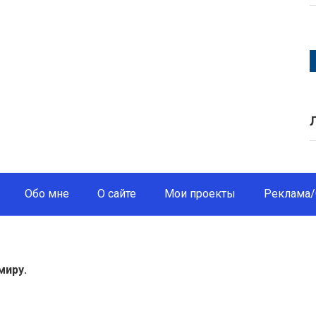
Обо мне
О сайте
Мои проекты
Реклама/
миру.