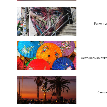
Гонконгс
Фестиваль зонтико
Сантья