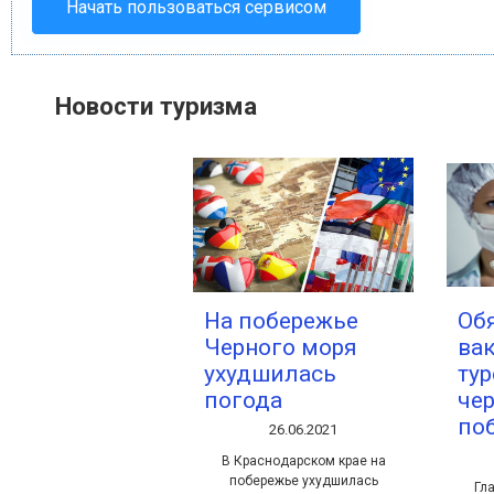
Начать пользоваться сервисом
Новости туризма
На побережье
Об
Черного моря
ва
ухудшилась
тур
погода
че
по
26.06.2021
В Краснодарском крае на
побережье ухудшилась
Гл