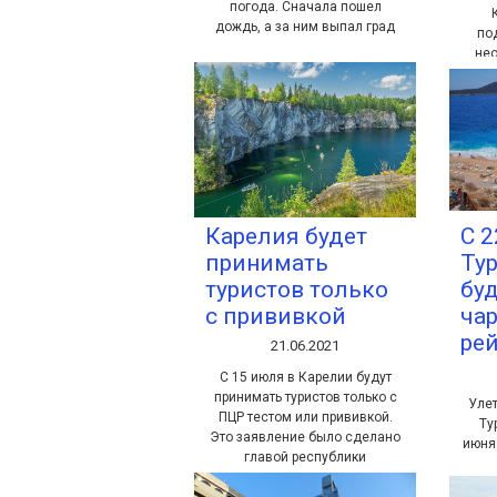
погода. Сначала пошел
дождь, а за ним выпал град
под
не
тур
т
Карелия будет
С 2
принимать
Ту
туристов только
буд
с прививкой
ча
ре
21.06.2021
С 15 июля в Карелии будут
принимать туристов только с
Улет
ПЦР тестом или прививкой.
Ту
Это заявление было сделано
июня
главой республики
во