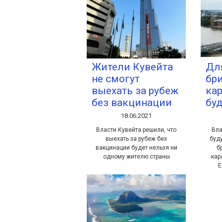
Жители Кувейта
Дл
не смогут
бр
выехать за рубеж
кар
без вакцинации
бу
18.06.2021
Власти Кувейта решили, что
Вла
выехать за рубеж без
буду
вакцинации будет нельзя ни
б
одному жителю страны
кар
Е