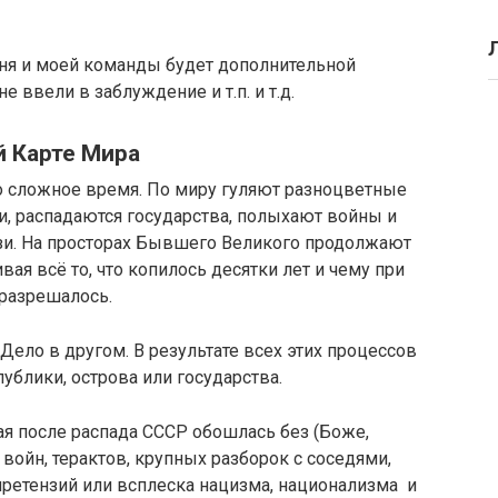
меня и моей команды будет дополнительной
не ввели в заблуждение и т.п. и т.д.
й Карте Мира
но сложное время. По миру гуляют разноцветные
, распадаются государства, полыхают войны и
зи. На просторах Бывшего Великого продолжают
ая всё то, что копилось десятки лет и чему при
 разрешалось.
 Дело в другом. В результате всех этих процессов
ублики, острова или государства.
рая после распада СССР обошлась без (Боже,
 войн, терактов, крупных разборок с соседями,
претензий или всплеска нацизма, национализма и