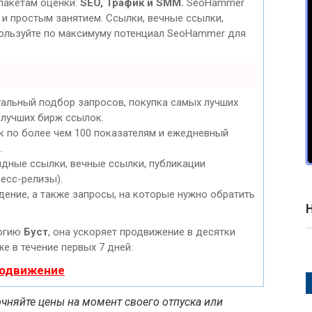
пакетам оценки:
SEO, Трафик и SMM.
SeoHammer
и простым занятием. Ссылки, вечные ссылки,
спользуйте по максимуму потенциал SeoHammer для
уальный подбор запросов, покупка самых лучших
 лучших бирж ссылок.
к по более чем 100 показателям и ежедневный
.
дные ссылки, вечные ссылки, публикации
ресс-релизы).
дение, а также запросы, на которые нужно обратить
логию
Буст
, она ускоряет продвижение в десятки
е в течение первых 7 дней.
родвижение
очняйте цены на момент своего отпуска или