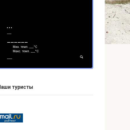
___
______
Мин. темп.
___
°С
Макс. темп.
___
°С
___
Наши туристы