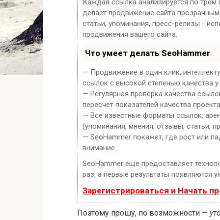
Каждая ссылка анализируется по трем 
делает продвижение сайта прозрачным 
статьи, упоминания, пресс-релизы - и
продвижения вашего сайта.
Что умеет делать SeoHammer
— Продвижение в один клик, интеллект
ссылок с высокой степенью качества у
— Регулярная проверка качества ссыло
пересчет показателей качества проекта
— Все известные форматы ссылок: арен
(упоминания, мнения, отзывы, статьи, п
— SeoHammer покажет, где рост или па
внимание.
SeoHammer еще предоставляет техно
раз, а первые результаты появляются уж
Зарегистрироваться и Начать п
Поэтому прошу, по возможности —
ут