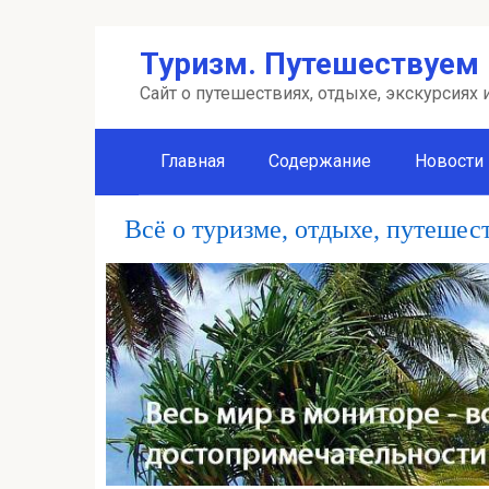
Перейти
Туризм. Путешествуем 
к
контенту
Сайт о путешествиях, отдыхе, экскурсиях
Главная
Содержание
Новости
Всё о туризме, отдыхе, путешес