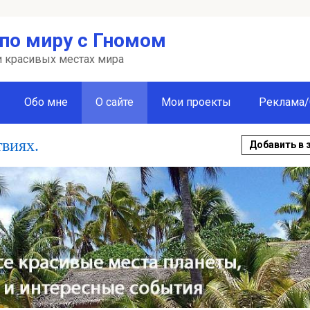
по миру с Гномом
 и красивых местах мира
Обо мне
О сайте
Мои проекты
Реклама/
твиях.
Добавить в 