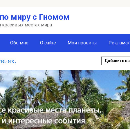
по миру с Гномом
 и красивых местах мира
Обо мне
О сайте
Мои проекты
Реклама/
твиях.
Добавить в 