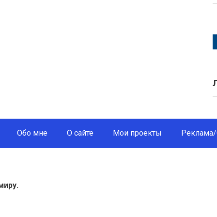
Обо мне
О сайте
Мои проекты
Реклама/
миру.