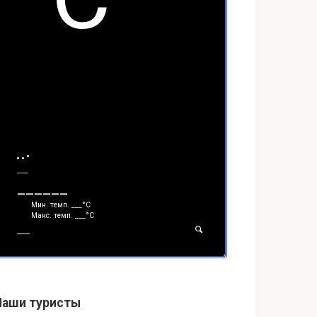
___
______
Мин. темп.
___
°С
Макс. темп.
___
°С
___
Наши туристы