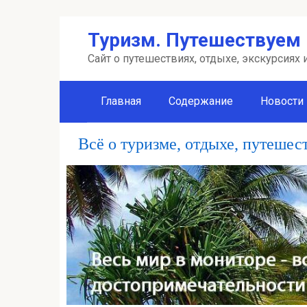
Перейти
Туризм. Путешествуем 
к
контенту
Сайт о путешествиях, отдыхе, экскурсиях
Главная
Содержание
Новости
Всё о туризме, отдыхе, путешес