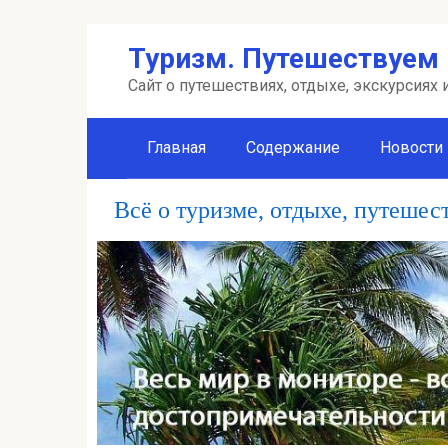
Перейти
Туризм. Путешествуем 
к
контенту
Сайт о путешествиях, отдыхе, экскурсиях
Главная
Содержание
Новости
Всё о туризме, отдыхе, путешес