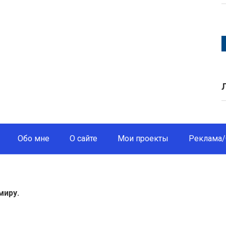
Обо мне
О сайте
Мои проекты
Реклама/
миру.