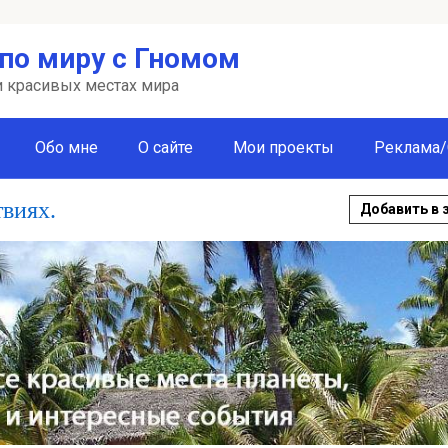
по миру с Гномом
 и красивых местах мира
Обо мне
О сайте
Мои проекты
Реклама/
твиях.
Добавить в 