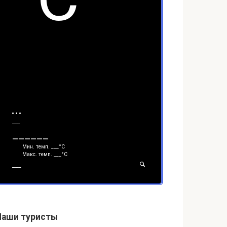
___
______
Мин. темп.
___
°С
Макс. темп.
___
°С
___
Наши туристы