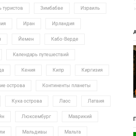
ь туристов
Зимбабве
Израиль
ния
Иран
Ирландия
я
Йемен
Кабо-Верде
Календарь путешествий
да
Кения
Кипр
Киргизия
ие острова
Континенты планеты
Кука острова
Лаос
Латвия
йн
Люксембург
Маврикий
ли
Мальдивы
Мальта