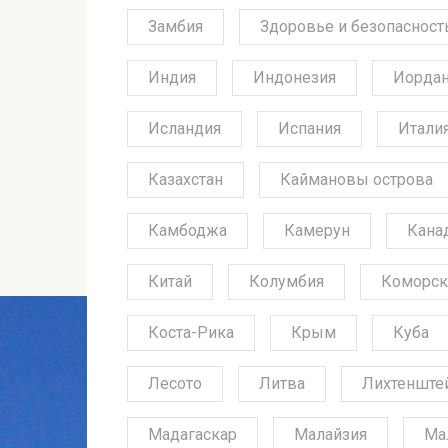
Замбия
Здоровье и безопасност
Индия
Индонезия
Иорда
Исландия
Испания
Итали
Казахстан
Каймановы острова
Камбоджа
Камерун
Кана
Китай
Колумбия
Коморск
Коста-Рика
Крым
Куба
Лесото
Литва
Лихтенште
Мадагаскар
Малайзия
Ма