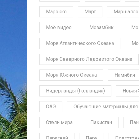
Марокко
Март
Маршалло
Моё видео
Мозамбик
Мо
Моря Атлантического Океана
Мо
Моря Северного Ледовитого Океана
Моря Южного Океана
Намибия
Нидерланды (Голландия)
Новая 
ОАЭ
Обучающие материалы для 
Отели мира
Пакистан
Пан
Парагвай
Перу
Подготов