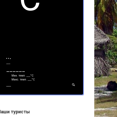
___
______
Мин. темп.
___
°С
Макс. темп.
___
°С
___
Наши туристы