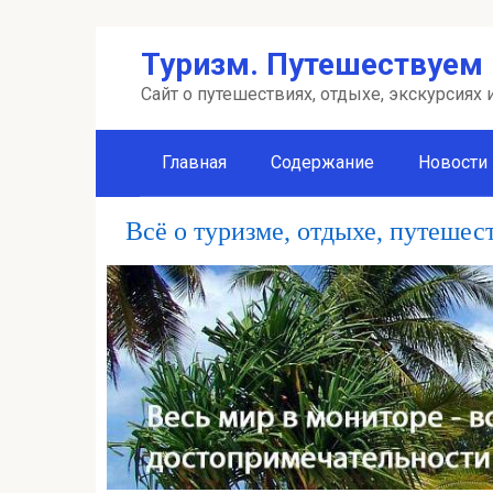
Перейти
Туризм. Путешествуем 
к
контенту
Сайт о путешествиях, отдыхе, экскурсиях
Главная
Содержание
Новости
Всё о туризме, отдыхе, путешес