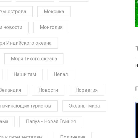
вы острова
Мексика
и новости
Монголия
ря Индийского океана
Моря Тихого океана
н
Наши там
Непал
Зеландия
Новости
Норвегия
начинающих туристов
Океаны мира
ама
Папуа - Новая Гвинея
ка к путешествиям
Полинезия