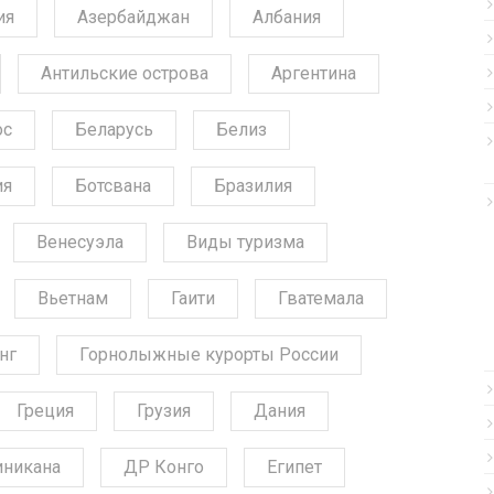
ия
Азербайджан
Албания
Антильские острова
Аргентина
ос
Беларусь
Белиз
ия
Ботсвана
Бразилия
Венесуэла
Виды туризма
Вьетнам
Гаити
Гватемала
нг
Горнолыжные курорты России
Греция
Грузия
Дания
никана
ДР Конго
Египет