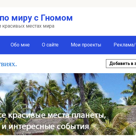
по миру с Гномом
 и красивых местах мира
Обо мне
О сайте
Мои проекты
Реклама/
твиях.
Добавить в 