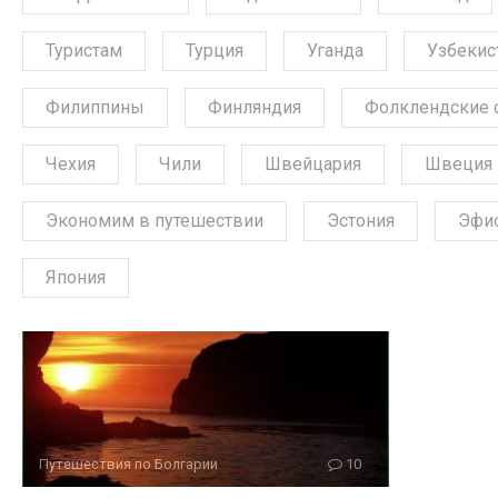
Туристам
Турция
Уганда
Узбекис
Филиппины
Финляндия
Фолклендские 
Чехия
Чили
Швейцария
Швеция
Экономим в путешествии
Эстония
Эфи
Япония
Путешествия по Болгарии
10