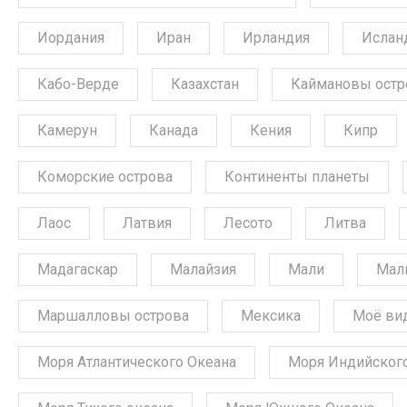
Иордания
Иран
Ирландия
Ислан
Кабо-Верде
Казахстан
Каймановы остр
Камерун
Канада
Кения
Кипр
Коморские острова
Континенты планеты
Лаос
Латвия
Лесото
Литва
Мадагаскар
Малайзия
Мали
Мал
Маршалловы острова
Мексика
Моё ви
Моря Атлантического Океана
Моря Индийского