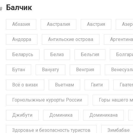
Балчик
Абхазия
Австралия
Австрия
Азе
Андорра
Антильские острова
Аргентина
Беларусь
Белиз
Бельгия
Болгар
Бутан
Вануату
Венгрия
Венесуэл
Всё о визах
Вьетнам
Гаити
Гвате
Горнолыжные курорты России
Горы нашего м
Джибути
Доминика
Доминикана
Здоровье и безопасность туристов
Зимбабве