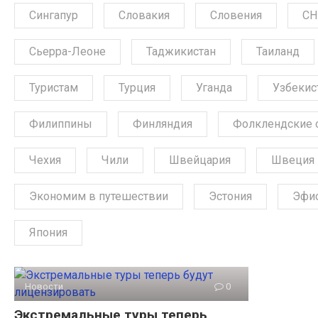
Сингапур
Словакия
Словения
СН
Сьерра-Леоне
Таджикистан
Таиланд
Туристам
Турция
Уганда
Узбекис
Филиппины
Финляндия
Фолклендские 
Чехия
Чили
Швейцария
Швеция
Экономим в путешествии
Эстония
Эфи
Япония
Новости
0
Экстремальные туры теперь