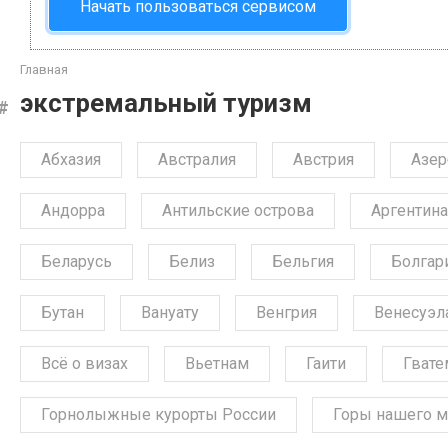
Начать пользоваться сервисом
Главная
экстремальный туризм
Абхазия
Австралия
Австрия
Азе
Андорра
Антильские острова
Аргентина
Беларусь
Белиз
Бельгия
Болгар
Бутан
Вануату
Венгрия
Венесуэл
Всё о визах
Вьетнам
Гаити
Гвате
Горнолыжные курорты России
Горы нашего м