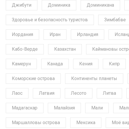
Джибути
Доминика
Доминикана
Здоровье и безопасность туристов
Зимбабве
Иордания
Иран
Ирландия
Ислан
Кабо-Верде
Казахстан
Каймановы остр
Камерун
Канада
Кения
Кипр
Коморские острова
Континенты планеты
Лаос
Латвия
Лесото
Литва
Мадагаскар
Малайзия
Мали
Мал
Маршалловы острова
Мексика
Моё ви