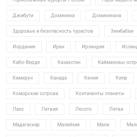
Джибути
Доминика
Доминикана
Здоровье и безопасность туристов
Зимбабве
Иордания
Иран
Ирландия
Ислан
Кабо-Верде
Казахстан
Каймановы остр
Камерун
Канада
Кения
Кипр
Коморские острова
Континенты планеты
Лаос
Латвия
Лесото
Литва
Мадагаскар
Малайзия
Мали
Мал