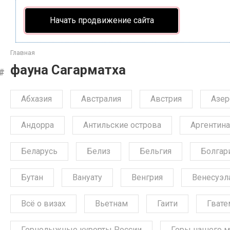
Начать продвижение сайта
Главная
фауна Сагарматха
Абхазия
Австралия
Австрия
Азе
Андорра
Антильские острова
Аргентина
Беларусь
Белиз
Бельгия
Болгар
Бутан
Вануату
Венгрия
Венесуэл
Всё о визах
Вьетнам
Гаити
Гвате
Горнолыжные курорты России
Горы нашего м