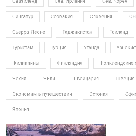
Свазиленд
Сев. Ирлания
Сев. Корея
Сингапур
Словакия
Словения
СН
Сьерра-Леоне
Таджикистан
Таиланд
Туристам
Турция
Уганда
Узбекис
Филиппины
Финляндия
Фолклендские 
Чехия
Чили
Швейцария
Швеция
Экономим в путешествии
Эстония
Эфи
Япония