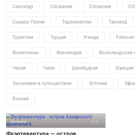
Сингапур
Словакия
Словения
СН
Сьерра-Леоне
Таджикистан
Таиланд
Туристам
Турция
Уганда
Узбекис
Филиппины
Финляндия
Фолклендские 
Чехия
Чили
Швейцария
Швеция
Экономим в путешествии
Эстония
Эфи
Япония
Испания
2
Фуэртевентура — остров