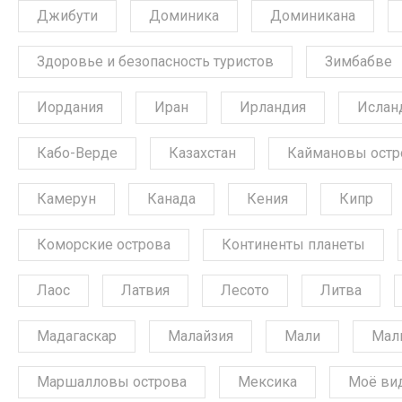
Джибути
Доминика
Доминикана
Здоровье и безопасность туристов
Зимбабве
Иордания
Иран
Ирландия
Ислан
Кабо-Верде
Казахстан
Каймановы остр
Камерун
Канада
Кения
Кипр
Коморские острова
Континенты планеты
Лаос
Латвия
Лесото
Литва
Мадагаскар
Малайзия
Мали
Мал
Маршалловы острова
Мексика
Моё ви