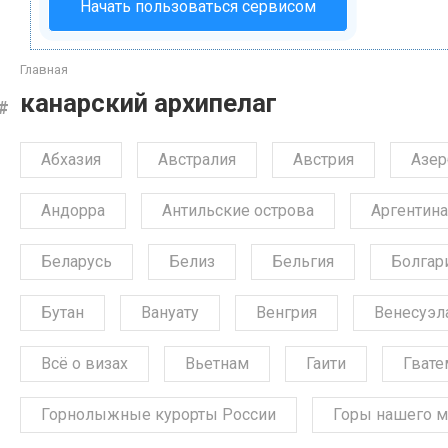
Начать пользоваться сервисом
Главная
канарский архипелаг
Абхазия
Австралия
Австрия
Азе
Андорра
Антильские острова
Аргентина
Беларусь
Белиз
Бельгия
Болгар
Бутан
Вануату
Венгрия
Венесуэл
Всё о визах
Вьетнам
Гаити
Гвате
Горнолыжные курорты России
Горы нашего м