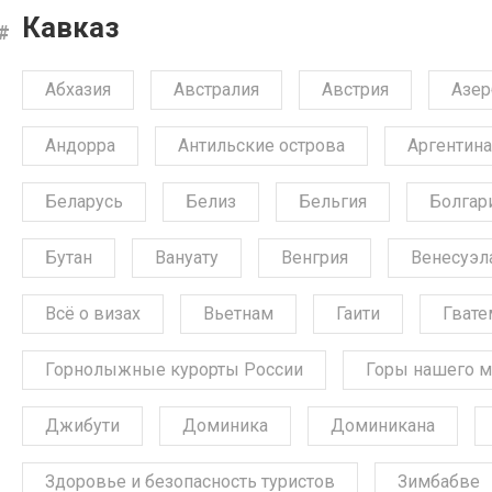
Кавказ
Абхазия
Австралия
Австрия
Азе
Андорра
Антильские острова
Аргентина
Беларусь
Белиз
Бельгия
Болгар
Бутан
Вануату
Венгрия
Венесуэл
Всё о визах
Вьетнам
Гаити
Гвате
Горнолыжные курорты России
Горы нашего м
Джибути
Доминика
Доминикана
Здоровье и безопасность туристов
Зимбабве