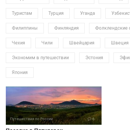
Туристам
Турция
Уганда
Узбекис
Филиппины
Финляндия
Фолклендские 
Чехия
Чили
Швейцария
Швеция
Экономим в путешествии
Эстония
Эфи
Япония
Путешествия по России
6