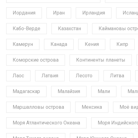
Иордания
Иран
Ирландия
Ислан
Кабо-Верде
Казахстан
Каймановы остр
Камерун
Канада
Кения
Кипр
Коморские острова
Континенты планеты
Лаос
Латвия
Лесото
Литва
Мадагаскар
Малайзия
Мали
Мал
Маршалловы острова
Мексика
Моё ви
Моря Атлантического Океана
Моря Индийского