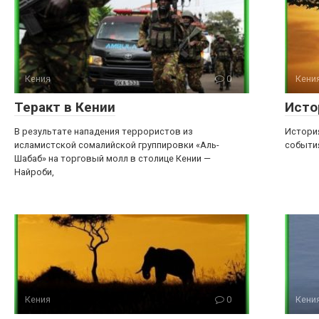
Кения
0
Кени
Теракт в Кении
Исто
В результате нападения террористов из
Истори
исламистской сомалийской группировки «Аль-
события
Шабаб» на торговый молл в столице Кении —
Найроби,
Кения
0
Кени