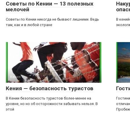
Советы по Кении — 13 полезных
Наку
мелочей
опас
Советы по Кении никогда не бывают лишними. Ведь
В кений
там, как и в любой стране
эколог
Кения
0
Кени
Кения — безопасность туристов
Гост
В Кении безопасность туристов более-менее на
Гостин
уровне, но но об осторожности забывать нельзя. В
отличаю
этой
Пробеж