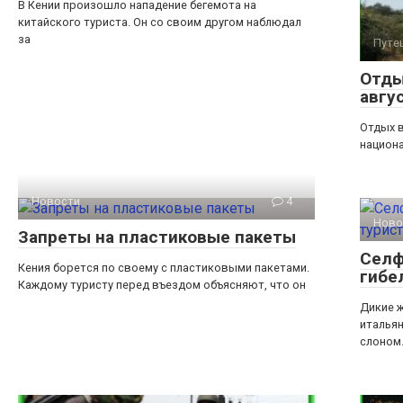
В Кении произошло нападение бегемота на
китайского туриста. Он со своим другом наблюдал
за
Путе
Отды
авгу
Отдых в
национ
Новости
4
Ново
Запреты на пластиковые пакеты
Селф
Кения борется по своему с пластиковыми пакетами.
гибе
Каждому туристу перед въездом объясняют, что он
Дикие 
итальян
слоном