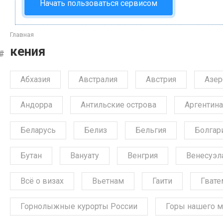
Начать пользоваться сервисом
Главная
кения
Абхазия
Австралия
Австрия
Азе
Андорра
Антильские острова
Аргентина
Беларусь
Белиз
Бельгия
Болгар
Бутан
Вануату
Венгрия
Венесуэл
Всё о визах
Вьетнам
Гаити
Гвате
Горнолыжные курорты России
Горы нашего м