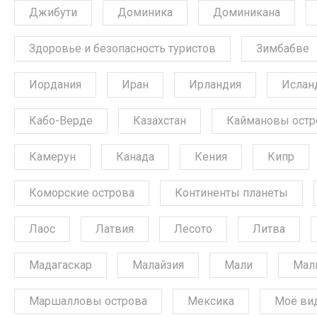
Джибути
Доминика
Доминикана
Здоровье и безопасность туристов
Зимбабве
Иордания
Иран
Ирландия
Ислан
Кабо-Верде
Казахстан
Каймановы остр
Камерун
Канада
Кения
Кипр
Коморские острова
Континенты планеты
Лаос
Латвия
Лесото
Литва
Мадагаскар
Малайзия
Мали
Мал
Маршалловы острова
Мексика
Моё ви