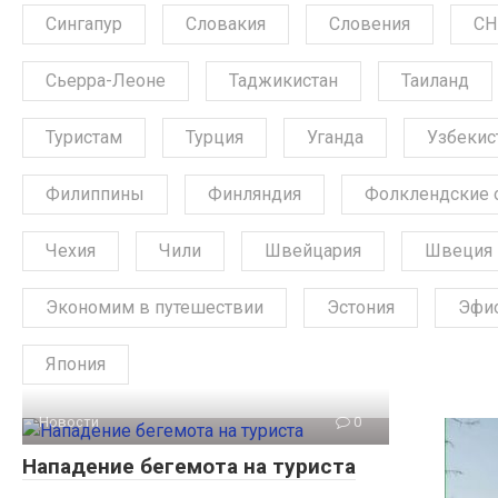
Сингапур
Словакия
Словения
СН
Сьерра-Леоне
Таджикистан
Таиланд
Туристам
Турция
Уганда
Узбекис
Филиппины
Финляндия
Фолклендские 
Чехия
Чили
Швейцария
Швеция
Экономим в путешествии
Эстония
Эфи
Япония
Новости
0
Нападение бегемота на туриста