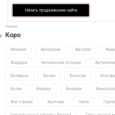
Начать продвижение сайта
Главная
Коро
Абхазия
Австралия
Австрия
Азе
Андорра
Антильские острова
Аргентина
Беларусь
Белиз
Бельгия
Болгар
Бутан
Вануату
Венгрия
Венесуэл
Всё о визах
Вьетнам
Гаити
Гвате
Горнолыжные курорты России
Горы нашего м