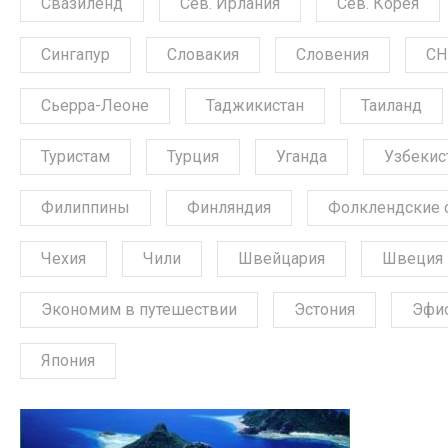
Свазиленд
Сев. Ирлания
Сев. Корея
Сингапур
Словакия
Словения
СН
Сьерра-Леоне
Таджикистан
Таиланд
Туристам
Турция
Уганда
Узбекис
Филиппины
Финляндия
Фолклендские 
Чехия
Чили
Швейцария
Швеция
Экономим в путешествии
Эстония
Эфи
Япония