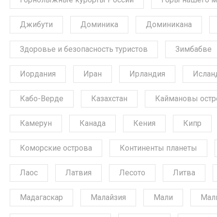
Джибути
Доминика
Доминикана
Здоровье и безопасность туристов
Зимбабве
Иордания
Иран
Ирландия
Ислан
Кабо-Верде
Казахстан
Каймановы остр
Камерун
Канада
Кения
Кипр
Коморские острова
Континенты планеты
Лаос
Латвия
Лесото
Литва
Мадагаскар
Малайзия
Мали
Мал