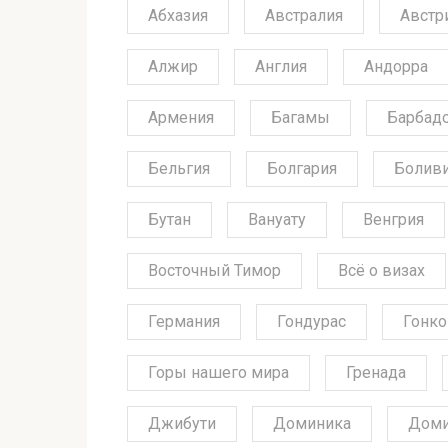
Абхазия
Австралия
Австр
Алжир
Англия
Андорра
Армения
Багамы
Барбад
Бельгия
Болгария
Болив
Бутан
Вануату
Венгрия
Восточный Тимор
Всё о визах
Германия
Гондурас
Гонко
Горы нашего мира
Гренада
Джибути
Доминика
Доми