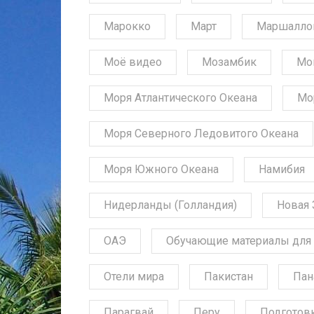
Марокко
Март
Маршалло
Моё видео
Мозамбик
Мо
Моря Атлантического Океана
Мо
Моря Северного Ледовитого Океана
Моря Южного Океана
Намибия
Нидерланды (Голландия)
Новая 
ОАЭ
Обучающие материалы для 
Отели мира
Пакистан
Пан
Парагвай
Перу
Подготов