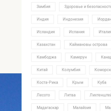
Замбия
Здоровье и безопасност
Индия
Индонезия
Иорда
Исландия
Испания
Итали
Казахстан
Каймановы острова
Камбоджа
Камерун
Кана
Китай
Колумбия
Коморск
Коста-Рика
Крым
Куба
Лесото
Литва
Лихтенште
Мадагаскар
Малайзия
Ма