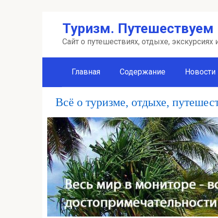
Перейти
Туризм. Путешествуем 
к
контенту
Сайт о путешествиях, отдыхе, экскурсиях
Главная
Содержание
Новости
Всё о туризме, отдыхе, путешес