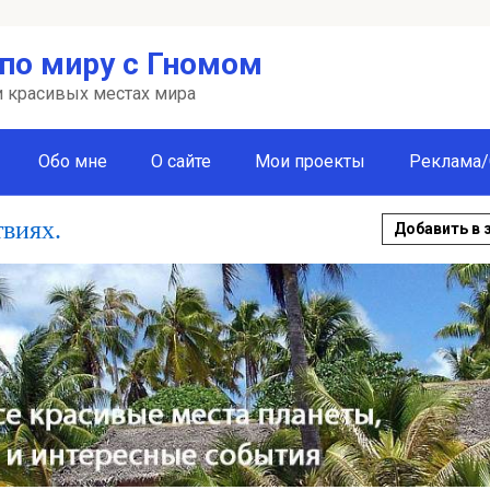
по миру с Гномом
 и красивых местах мира
Обо мне
О сайте
Мои проекты
Реклама/
твиях.
Добавить в 