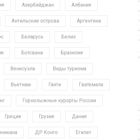
ия
Азербайджан
Албания
Антильские острова
Аргентина
ос
Беларусь
Белиз
ия
Ботсвана
Бразилия
Венесуэла
Виды туризма
Вьетнам
Гаити
Гватемала
нг
Горнолыжные курорты России
Греция
Грузия
Дания
никана
ДР Конго
Египет