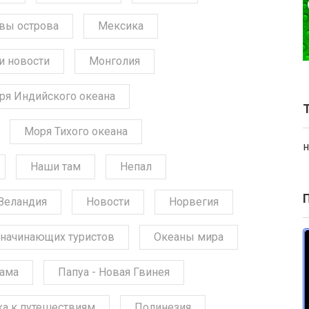
вы острова
Мексика
и новости
Монголия
ря Индийского океана
Моря Тихого океана
н
Наши там
Непал
Зеландия
Новости
Норвегия
начинающих туристов
Океаны мира
ама
Папуа - Новая Гвинея
ка к путешествиям
Полинезия