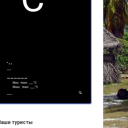
___
______
Мин. темп.
___
°С
Макс. темп.
___
°С
___
Наши туристы