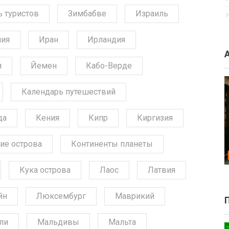
ь туристов
Зимбабве
Израиль
ния
Иран
Ирландия
я
Йемен
Кабо-Верде
Календарь путешествий
да
Кения
Кипр
Киргизия
ие острова
Континенты планеты
Кука острова
Лаос
Латвия
йн
Люксембург
Маврикий
ли
Мальдивы
Мальта