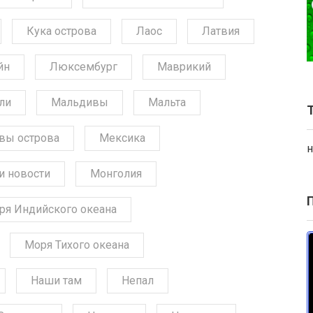
Кука острова
Лаос
Латвия
йн
Люксембург
Маврикий
ли
Мальдивы
Мальта
вы острова
Мексика
н
и новости
Монголия
ря Индийского океана
Моря Тихого океана
Наши там
Непал