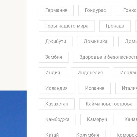
Германия
Гондурас
Гонко
Горы нашего мира
Гренада
Джибути
Доминика
Доми
Замбия
Здоровье и безопасност
Индия
Индонезия
Иорда
Исландия
Испания
Итали
Казахстан
Каймановы острова
Камбоджа
Камерун
Кана
Китай
Колумбия
Коморск