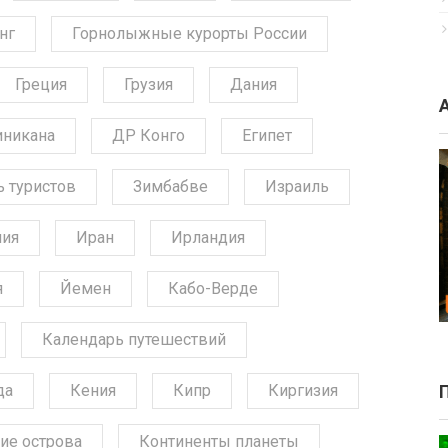
нг
Горнолыжные курорты России
Греция
Грузия
Дания
никана
ДР Конго
Египет
ь туристов
Зимбабве
Израиль
ния
Иран
Ирландия
я
Йемен
Кабо-Верде
Календарь путешествий
да
Кения
Кипр
Киргизия
ие острова
Континенты планеты