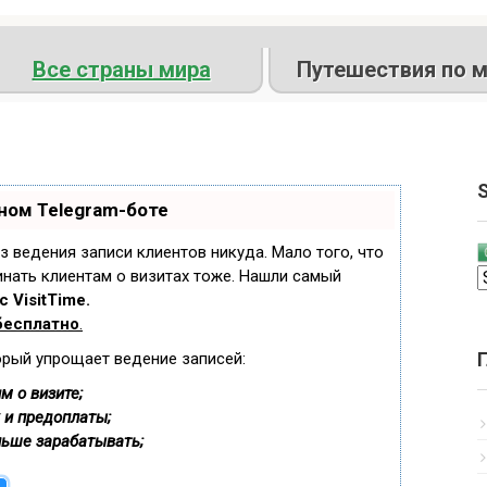
Все страны мира
Путешествия по м
S
ном Telegram-боте
ез ведения записи клиентов никуда. Мало того, что
инать клиентам о визитах тоже. Нашли самый
 VisitTime.
бесплатно
.
орый упрощает ведение записей:
м о визите;
 и предоплаты;
льше зарабатывать;