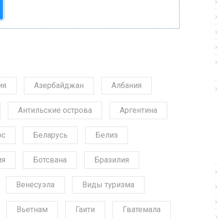
ия
Азербайджан
Албания
Антильские острова
Аргентина
ос
Беларусь
Белиз
ия
Ботсвана
Бразилия
Венесуэла
Виды туризма
Вьетнам
Гаити
Гватемала