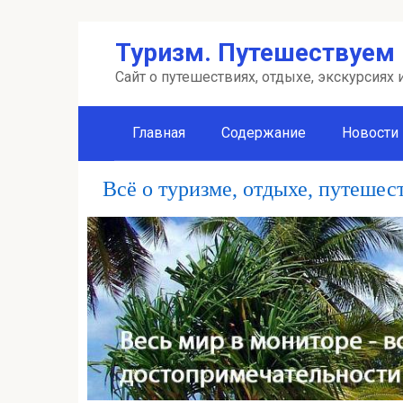
Перейти
Туризм. Путешествуем 
к
контенту
Сайт о путешествиях, отдыхе, экскурсиях
Главная
Содержание
Новости
Всё о туризме, отдыхе, путешес