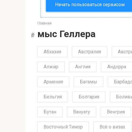
Начать пользоваться сервисом
Главная
мыс Геллера
Абхазия
Австралия
Австр
Алжир
Англия
Андорра
Армения
Багамы
Барбад
Бельгия
Болгария
Болив
Бутан
Вануату
Венгрия
Восточный Тимор
Всё о визах