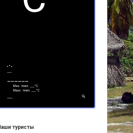
___
______
Мин. темп.
___
°С
Макс. темп.
___
°С
___
Наши туристы