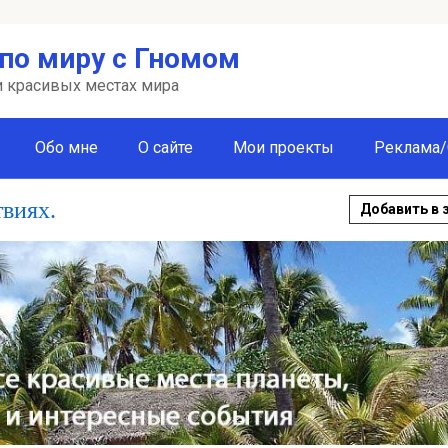
по миру с Гномом
 и красивых местах мира
Обо мне
О сайте
Мои проекты
Реклама/
твиях.
Добавить в 