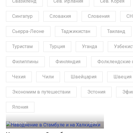
Свазиленд
Сев. Ирлания
Сев. Корея
Сингапур
Словакия
Словения
СН
Сьерра-Леоне
Таджикистан
Таиланд
Туристам
Турция
Уганда
Узбекис
Филиппины
Финляндия
Фолклендские 
Чехия
Чили
Швейцария
Швеция
Экономим в путешествии
Эстония
Эфи
Япония
Новости
0