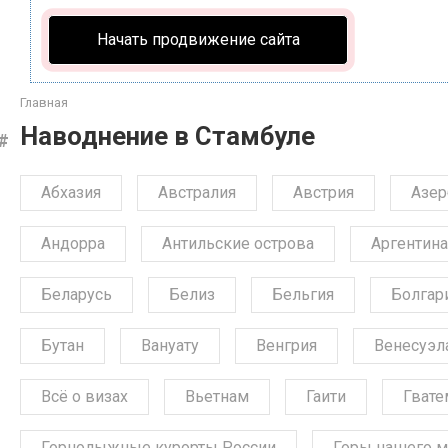
Начать продвижение сайта
Главная
Наводнение в Стамбуле
Абхазия
Австралия
Австрия
Азе
Андорра
Антильские острова
Аргентина
Беларусь
Белиз
Бельгия
Болгар
Бутан
Вануату
Венгрия
Венесуэл
Всё о визах
Вьетнам
Гаити
Гвате
Горнолыжные курорты России
Горы нашего м