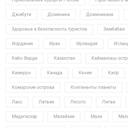
Джибути
Доминика
Доминикана
Здоровье и безопасность туристов
Зимбабве
Иордания
Иран
Ирландия
Ислан
Кабо-Верде
Казахстан
Каймановы остр
Камерун
Канада
Кения
Кипр
Коморские острова
Континенты планеты
Лаос
Латвия
Лесото
Литва
Мадагаскар
Малайзия
Мали
Мал