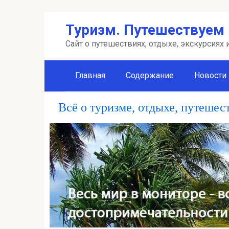
Перейти
Туризм. Путешествуем 
к
контенту
Сайт о путешествиях, отдыхе, экскурсиях
Главная
Содержание
Новости
Всё о туризме, отдыхе, путешес