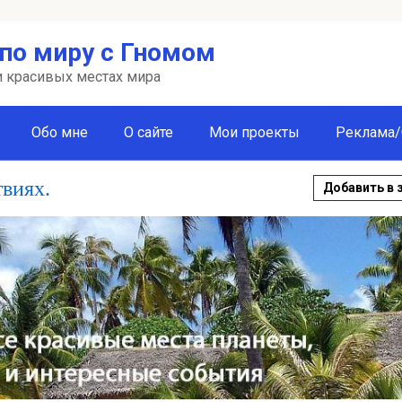
по миру с Гномом
 и красивых местах мира
Обо мне
О сайте
Мои проекты
Реклама/
твиях.
Добавить в 