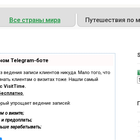
Все страны мира
Путешествия по м
S
ном Telegram-боте
ез ведения записи клиентов никуда. Мало того, что
инать клиентам о визитах тоже. Нашли самый
 VisitTime.
бесплатно
.
орый упрощает ведение записей:
м о визите;
 и предоплаты;
льше зарабатывать;