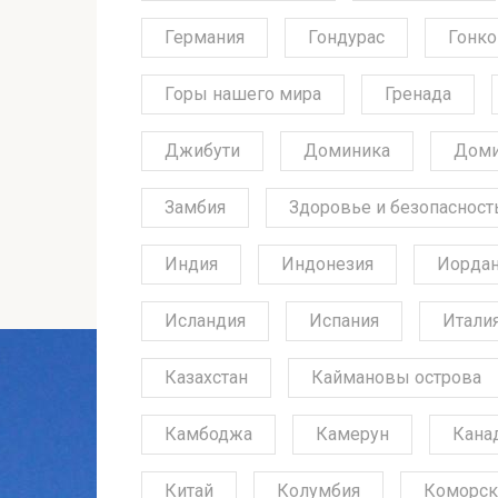
Германия
Гондурас
Гонко
Горы нашего мира
Гренада
Джибути
Доминика
Доми
Замбия
Здоровье и безопасност
Индия
Индонезия
Иорда
Исландия
Испания
Итали
Казахстан
Каймановы острова
Камбоджа
Камерун
Кана
Китай
Колумбия
Коморск