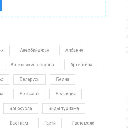
ия
Азербайджан
Албания
Антильские острова
Аргентина
ос
Беларусь
Белиз
ия
Ботсвана
Бразилия
Венесуэла
Виды туризма
Вьетнам
Гаити
Гватемала