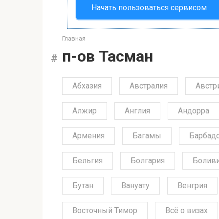
Начать пользоваться сервисом
Главная
п-ов Тасман
Абхазия
Австралия
Австр
Алжир
Англия
Андорра
Армения
Багамы
Барбад
Бельгия
Болгария
Болив
Бутан
Вануату
Венгрия
Восточный Тимор
Всё о визах