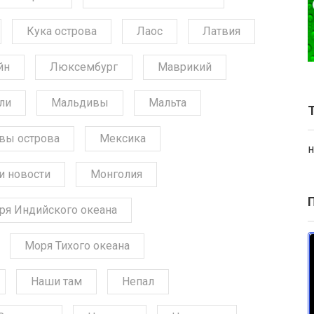
Кука острова
Лаос
Латвия
йн
Люксембург
Маврикий
ли
Мальдивы
Мальта
вы острова
Мексика
н
и новости
Монголия
ря Индийского океана
Моря Тихого океана
Наши там
Непал