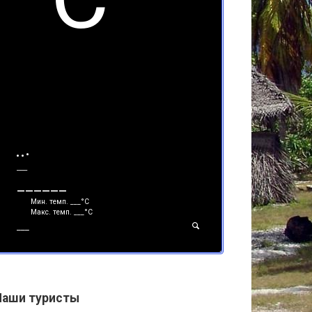
___
______
Мин. темп.
___
°С
Макс. темп.
___
°С
___
Наши туристы