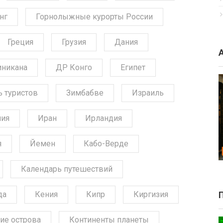
нг
Горнолыжные курорты России
Греция
Грузия
Дания
никана
ДР Конго
Египет
ь туристов
Зимбабве
Израиль
ния
Иран
Ирландия
я
Йемен
Кабо-Верде
Календарь путешествий
да
Кения
Кипр
Киргизия
ие острова
Континенты планеты