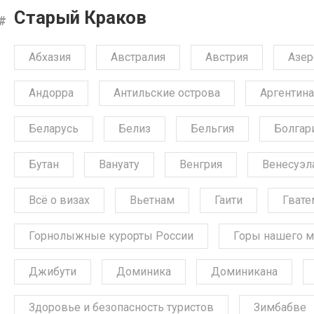
Старый Краков
Абхазия
Австралия
Австрия
Азе
Андорра
Антильские острова
Аргентина
Беларусь
Белиз
Бельгия
Болгар
Бутан
Вануату
Венгрия
Венесуэл
Всё о визах
Вьетнам
Гаити
Гвате
Горнолыжные курорты России
Горы нашего м
Джибути
Доминика
Доминикана
Здоровье и безопасность туристов
Зимбабве