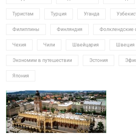
Туристам
Турция
Уганда
Узбекис
Филиппины
Финляндия
Фолклендские 
Чехия
Чили
Швейцария
Швеция
Экономим в путешествии
Эстония
Эфи
Япония
Путешествия по Польше
10