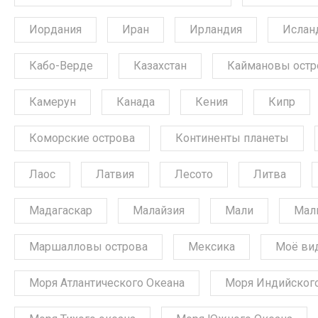
Иордания
Иран
Ирландия
Ислан
Кабо-Верде
Казахстан
Каймановы остр
Камерун
Канада
Кения
Кипр
Коморские острова
Континенты планеты
Лаос
Латвия
Лесото
Литва
Мадагаскар
Малайзия
Мали
Мал
Маршалловы острова
Мексика
Моё ви
Моря Атлантического Океана
Моря Индийского