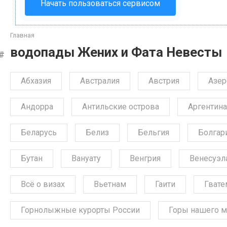
Начать пользоваться сервисом
Главная
водопады Жених и Фата Невесты
Абхазия
Австралия
Австрия
Азе
Андорра
Антильские острова
Аргентина
Беларусь
Белиз
Бельгия
Болгар
Бутан
Вануату
Венгрия
Венесуэл
Всё о визах
Вьетнам
Гаити
Гвате
Горнолыжные курорты России
Горы нашего м