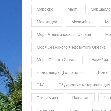
Марокко
Март
Маршалло
Моё видео
Мозамбик
Мо
Моря Атлантического Океана
Мо
Моря Северного Ледовитого Океана
Моря Южного Океана
Намибия
Нидерланды (Голландия)
Новая 
ОАЭ
Обучающие материалы для 
Отели мира
Пакистан
Пан
Парагвай
Перу
Подготов