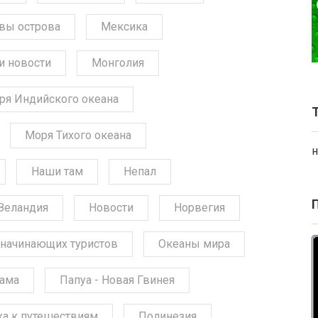
вы острова
Мексика
и новости
Монголия
ря Индийского океана
Моря Тихого океана
н
Наши там
Непал
Зеландия
Новости
Норвегия
начинающих туристов
Океаны мира
ама
Папуа - Новая Гвинея
ка к путешествиям
Полинезия