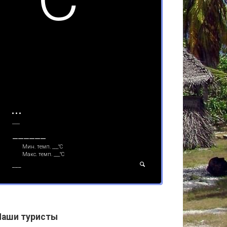
___
______
Мин. темп.
___
°С
Макс. темп.
___
°С
___
Наши туристы