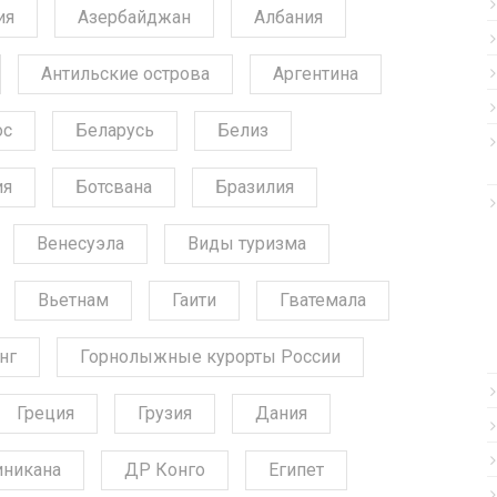
ия
Азербайджан
Албания
Антильские острова
Аргентина
ос
Беларусь
Белиз
ия
Ботсвана
Бразилия
Венесуэла
Виды туризма
Вьетнам
Гаити
Гватемала
нг
Горнолыжные курорты России
Греция
Грузия
Дания
никана
ДР Конго
Египет