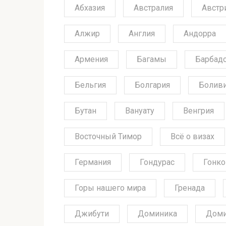
Абхазия
Австралия
Австр
Алжир
Англия
Андорра
Армения
Багамы
Барбад
Бельгия
Болгария
Болив
Бутан
Вануату
Венгрия
Восточный Тимор
Всё о визах
Германия
Гондурас
Гонко
Горы нашего мира
Гренада
Джибути
Доминика
Доми