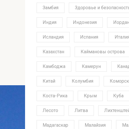
Замбия
Здоровье и безопасност
Индия
Индонезия
Иорда
Исландия
Испания
Итали
Казахстан
Каймановы острова
Камбоджа
Камерун
Кана
Китай
Колумбия
Коморск
Коста-Рика
Крым
Куба
Лесото
Литва
Лихтенште
Мадагаскар
Малайзия
Ма