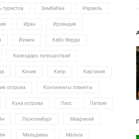
ь туристов
Зимбабве
Израиль
ния
Иран
Ирландия
я
Йемен
Кабо-Верде
Календарь путешествий
да
Кения
Кипр
Киргизия
ие острова
Континенты планеты
Кука острова
Лаос
Латвия
йн
Люксембург
Маврикий
ли
Мальдивы
Мальта