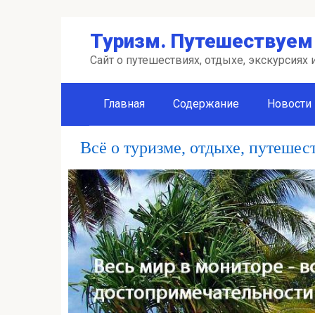
Перейти
Туризм. Путешествуем 
к
контенту
Сайт о путешествиях, отдыхе, экскурсиях
Главная
Содержание
Новости
Всё о туризме, отдыхе, путешес