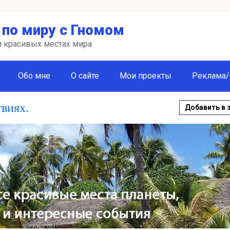
по миру с Гномом
 и красивых местах мира
Обо мне
О сайте
Мои проекты
Реклама/
твиях.
Добавить в 