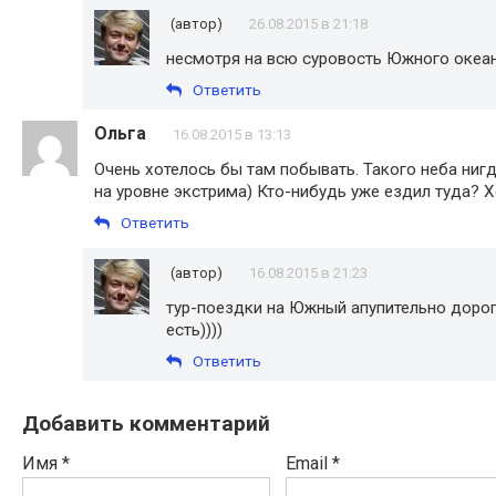
(автор)
26.08.2015 в 21:18
несмотря на всю суровость Южного океана
Ответить
Ольга
16.08.2015 в 13:13
Очень хотелось бы там побывать. Такого неба нигд
на уровне экстрима) Кто-нибудь уже ездил туда? Хо
Ответить
(автор)
16.08.2015 в 21:23
тур-поездки на Южный апупительно дорог
есть))))
Ответить
Добавить комментарий
Имя
*
Email
*