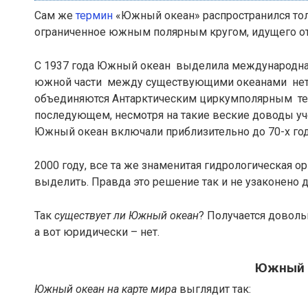
Сам же
термин
«Южный океан» распространился толь
ограниченное южным полярным кругом, идущего от 
С 1937 года Южный океан выделила международная
южной части между существующими океанами нет че
объединяются Антарктическим циркумполярным те
последующем, несмотря на такие веские доводы уче
Южный океан включали приблизительно до 70-х год
2000 году, все та же знаменитая гидрологическая 
выделить. Правда это решение так и не узаконено 
Так
существует ли Южный океан
? Получается доволь
а вот юридически – нет.
Южный о
Южный океан на карте мира
выглядит так: