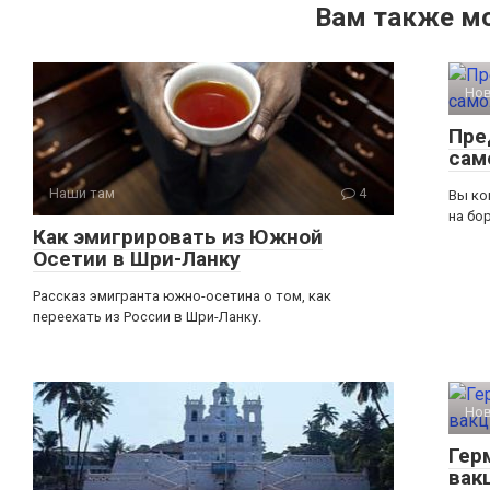
Вам также м
Но
Пре
сам
Наши там
4
Вы ко
на бо
Как эмигрировать из Южной
Осетии в Шри-Ланку
Рассказ эмигранта южно-осетина о том, как
переехать из России в Шри-Ланку.
Но
Гер
вак