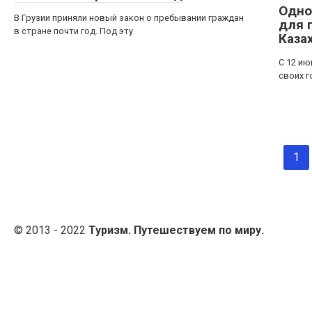
Одно
В Грузии приняли новый закон о пребывании граждан
для 
в стране почти год. Под эту
Каза
С 12 ию
своих г
Навигация
1
по
записям
© 2013 - 2022
Туризм. Путешествуем по миру.