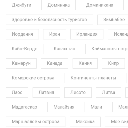
Джибути
Доминика
Доминикана
Здоровье и безопасность туристов
Зимбабве
Иордания
Иран
Ирландия
Ислан
Кабо-Верде
Казахстан
Каймановы остр
Камерун
Канада
Кения
Кипр
Коморские острова
Континенты планеты
Лаос
Латвия
Лесото
Литва
Мадагаскар
Малайзия
Мали
Мал
Маршалловы острова
Мексика
Моё ви