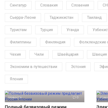
Сингапур
Словакия
Словения
СН
Сьерра-Леоне
Таджикистан
Таиланд
Туристам
Турция
Уганда
Узбекис
Филиппины
Финляндия
Фолклендские 
Чехия
Чили
Швейцария
Швеция
Экономим в путешествии
Эстония
Эфи
Япония
Новости
0
Ново
Полный безвизовый режим
Элек