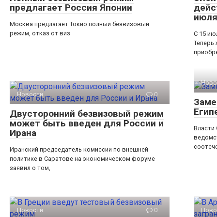
предлагает Россия Японии
дейс
июл
Москва предлагает Токио полный безвизовый
режим, отказ от виз
С 15 ию
Теперь 
приобр
Ново
Новости
0
Заме
Егип
Двусторонний безвизовый режим
может быть введен для России и
Власти 
Ирана
ведомс
соотеч
Иранский председатель комиссии по внешней
политике в Саратове на экономическом форуме
заявил о том,
Новости
0
Ново