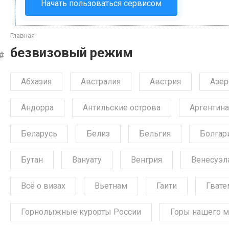
Начать пользоваться сервисом
Главная
безвизовый режим
Абхазия
Австралия
Австрия
Азе
Андорра
Антильские острова
Аргентина
Беларусь
Белиз
Бельгия
Болгар
Бутан
Вануату
Венгрия
Венесуэл
Всё о визах
Вьетнам
Гаити
Гвате
Горнолыжные курорты России
Горы нашего м