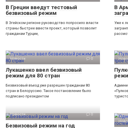
В Греции введут тестовый
В Ар
безвизовый режим
загр
В Эгейском регионе руководство попросило власти
Уже к л
страны быстрее ввести проект, который позволит
загран
гражданам Турции,
рассмо
Новости
0
Ново
Лукашенко ввел безвизовый
Пулк
режим для 80 стран
режи
Безвизовый въезд уже разрешен гражданам 80
Админи
стран в Белоруссию. Такое постановление было
«Пулко
подписано президентом
туристо
Новости
0
Ново
Безвизовый режим на год