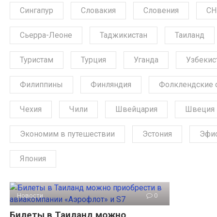
Сингапур
Словакия
Словения
СН
Сьерра-Леоне
Таджикистан
Таиланд
Туристам
Турция
Уганда
Узбекис
Филиппины
Финляндия
Фолклендские 
Чехия
Чили
Швейцария
Швеция
Экономим в путешествии
Эстония
Эфи
Япония
Новости
0
Билеты в Таиланд можно