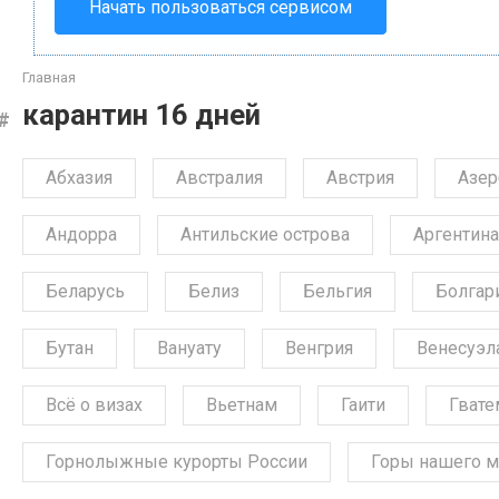
Начать пользоваться сервисом
Главная
карантин 16 дней
Абхазия
Австралия
Австрия
Азе
Андорра
Антильские острова
Аргентина
Беларусь
Белиз
Бельгия
Болгар
Бутан
Вануату
Венгрия
Венесуэл
Всё о визах
Вьетнам
Гаити
Гвате
Горнолыжные курорты России
Горы нашего м