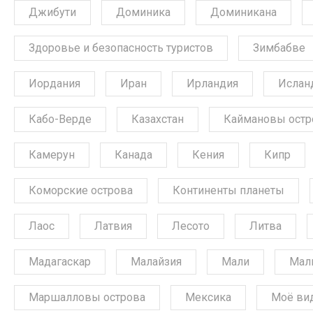
Джибути
Доминика
Доминикана
Здоровье и безопасность туристов
Зимбабве
Иордания
Иран
Ирландия
Ислан
Кабо-Верде
Казахстан
Каймановы остр
Камерун
Канада
Кения
Кипр
Коморские острова
Континенты планеты
Лаос
Латвия
Лесото
Литва
Мадагаскар
Малайзия
Мали
Мал
Маршалловы острова
Мексика
Моё ви