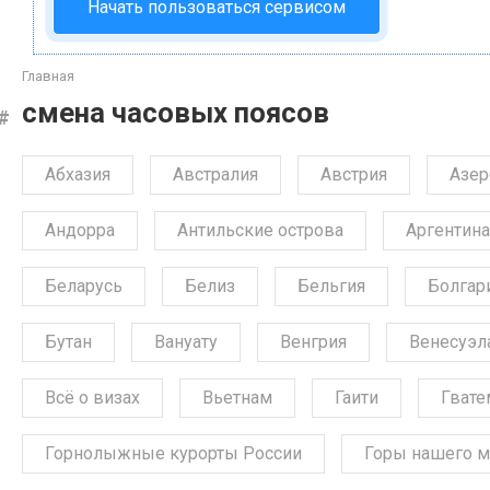
Начать пользоваться сервисом
Главная
смена часовых поясов
Абхазия
Австралия
Австрия
Азе
Андорра
Антильские острова
Аргентина
Беларусь
Белиз
Бельгия
Болгар
Бутан
Вануату
Венгрия
Венесуэл
Всё о визах
Вьетнам
Гаити
Гвате
Горнолыжные курорты России
Горы нашего м