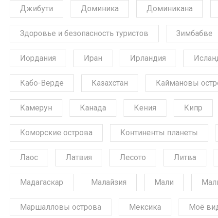
Джибути
Доминика
Доминикана
Здоровье и безопасность туристов
Зимбабве
Иордания
Иран
Ирландия
Ислан
Кабо-Верде
Казахстан
Каймановы остр
Камерун
Канада
Кения
Кипр
Коморские острова
Континенты планеты
Лаос
Латвия
Лесото
Литва
Мадагаскар
Малайзия
Мали
Мал
Маршалловы острова
Мексика
Моё ви