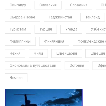
Сингапур
Словакия
Словения
СН
Сьерра-Леоне
Таджикистан
Таиланд
Туристам
Турция
Уганда
Узбекис
Филиппины
Финляндия
Фолклендские 
Чехия
Чили
Швейцария
Швеция
Экономим в путешествии
Эстония
Эфи
Япония