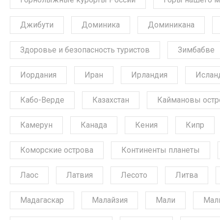
Джибути
Доминика
Доминикана
Здоровье и безопасность туристов
Зимбабве
Иордания
Иран
Ирландия
Ислан
Кабо-Верде
Казахстан
Каймановы остр
Камерун
Канада
Кения
Кипр
Коморские острова
Континенты планеты
Лаос
Латвия
Лесото
Литва
Мадагаскар
Малайзия
Мали
Мал