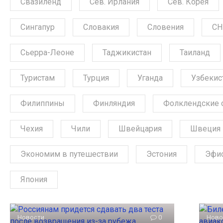
Свазиленд
Сев. Ирлания
Сев. Корея
Сингапур
Словакия
Словения
СН
Сьерра-Леоне
Таджикистан
Таиланд
Туристам
Турция
Уганда
Узбекис
Филиппины
Финляндия
Фолклендские 
Чехия
Чили
Швейцария
Швеция
Экономим в путешествии
Эстония
Эфи
Япония
Новости
0
Ново