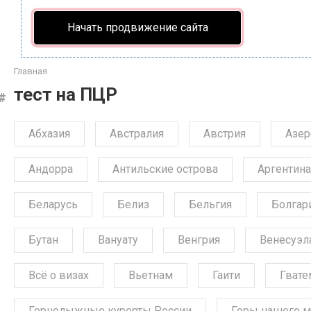
Начать продвижение сайта
Главная
тест на ПЦР
Абхазия
Австралия
Австрия
Азе
Андорра
Антильские острова
Аргентина
Беларусь
Белиз
Бельгия
Болгар
Бутан
Вануату
Венгрия
Венесуэл
Всё о визах
Вьетнам
Гаити
Гвате
Горнолыжные курорты России
Горы нашего м