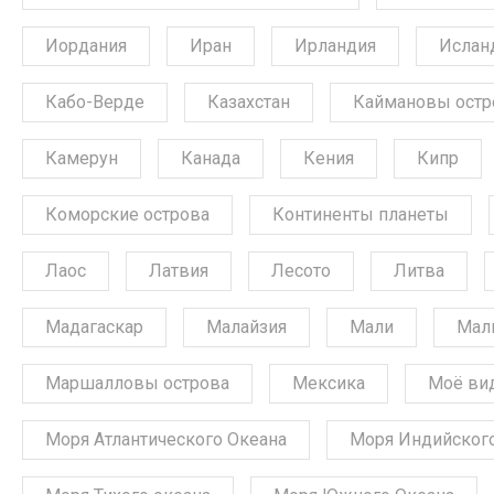
Иордания
Иран
Ирландия
Ислан
Кабо-Верде
Казахстан
Каймановы остр
Камерун
Канада
Кения
Кипр
Коморские острова
Континенты планеты
Лаос
Латвия
Лесото
Литва
Мадагаскар
Малайзия
Мали
Мал
Маршалловы острова
Мексика
Моё ви
Моря Атлантического Океана
Моря Индийского