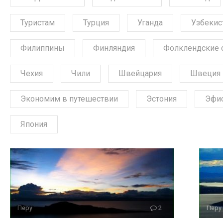
Туристам
Турция
Уганда
Узбекис
Филиппины
Финляндия
Фолклендские 
Чехия
Чили
Швейцария
Швеция
Экономим в путешествии
Эстония
Эфи
Япония
Перу
2
Перу