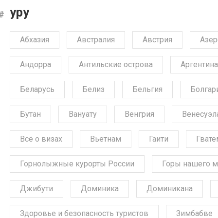
уру
Абхазия
Австралия
Австрия
Азе
Андорра
Антильские острова
Аргентина
Беларусь
Белиз
Бельгия
Болгар
Бутан
Вануату
Венгрия
Венесуэл
Всё о визах
Вьетнам
Гаити
Гвате
Горнолыжные курорты России
Горы нашего м
Джибути
Доминика
Доминикана
Здоровье и безопасность туристов
Зимбабве