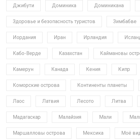
Джибути
Доминика
Доминикана
Здоровье и безопасность туристов
Зимбабве
Иордания
Иран
Ирландия
Ислан
Кабо-Верде
Казахстан
Каймановы остр
Камерун
Канада
Кения
Кипр
Коморские острова
Континенты планеты
Лаос
Латвия
Лесото
Литва
Мадагаскар
Малайзия
Мали
Мал
Маршалловы острова
Мексика
Моё ви