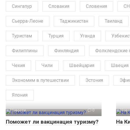
Сингапур
Словакия
Словения
СН
Сьерра-Леоне
Таджикистан
Таиланд
Туристам
Турция
Уганда
Узбекис
Филиппины
Финляндия
Фолклендские 
Чехия
Чили
Швейцария
Швеция
Экономим в путешествии
Эстония
Эфи
Япония
Новости
0
Ново
Поможет ли вакцинация туризму?
На К