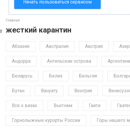
Начать пользоваться сервисом
Главная
жесткий карантин
Абхазия
Австралия
Австрия
Азе
Андорра
Антильские острова
Аргентина
Беларусь
Белиз
Бельгия
Болгар
Бутан
Вануату
Венгрия
Венесуэл
Всё о визах
Вьетнам
Гаити
Гвате
Горнолыжные курорты России
Горы нашего м