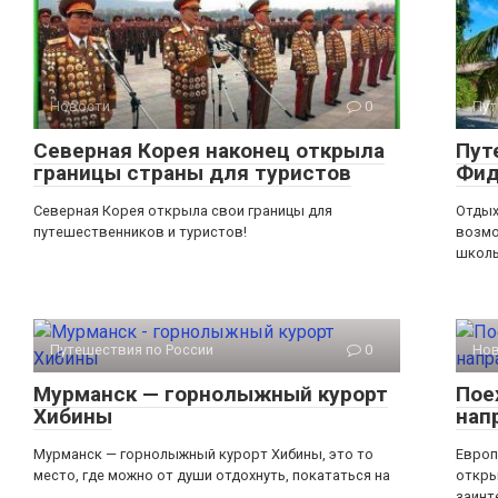
Новости
0
Пут
Северная Корея наконец открыла
Пут
границы страны для туристов
Фи
Северная Корея открыла свои границы для
Отдых
путешественников и туристов!
возмо
школь
Путешествия по России
0
Но
Мурманск — горнолыжный курорт
Пое
Хибины
нап
Мурманск — горнолыжный курорт Хибины, это то
Европ
место, где можно от души отдохнуть, покататься на
откры
заинт