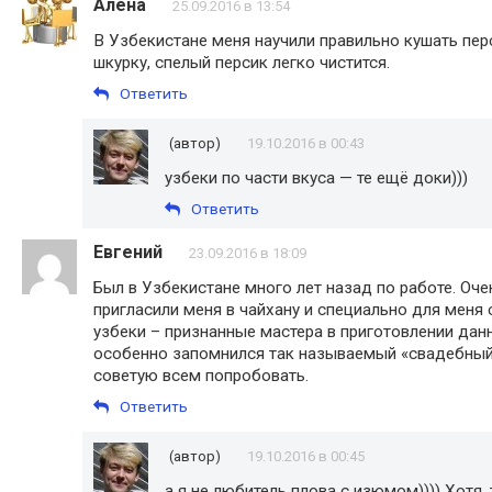
Алена
25.09.2016 в 13:54
В Узбекистане меня научили правильно кушать пер
шкурку, спелый персик легко чистится.
Ответить
(автор)
19.10.2016 в 00:43
узбеки по части вкуса — те ещё доки)))
Ответить
Евгений
23.09.2016 в 18:09
Был в Узбекистане много лет назад по работе. Оч
пригласили меня в чайхану и специально для меня 
узбеки – признанные мастера в приготовлении дан
особенно запомнился так называемый «свадебный 
советую всем попробовать.
Ответить
(автор)
19.10.2016 в 00:45
а я не любитель плова с изюмом)))) Хотя,