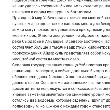
подвергались гонению. Десятки старинных мусульм
из них удалось сохранить былое великолепие до н
относятся к своим культурным богатствам.
Природный мир Узбекистана отличается многообра
пустынями, но здесь также нашлось место для бескр
земли могут похвастать условиями пригодными для
местных рек. Жители республики не обделены прес
реке Сырдарье и Амударье. В северо-восточной час
составляет больше 3 тысяч квадратных километров,
происхождения. Айдаркуль представляет собой иск
масштабной системы местных озер.
Северная государственная граница Узбекистана про
полноводным озером, а сейчас довольно быстро в
обеспокоено данной сложной экологической ситуац
данного озера. Основными источниками его питани
время активно используются в сельскохозяйственн
Ученые заметили значительное снижение уровня мор
остались два водоема, которые отделены друг от д
полноводным, но Южное с каждым годом становится