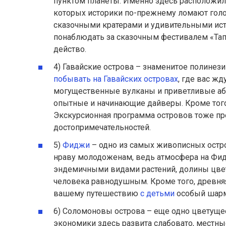
пунктом планеты. Именно здесь расположили
которых историки по-прежнему ломают голов
сказочными кратерами и удивительными ист
понаблюдать за сказочным фестивалем «Тап
действо.
4) Гавайские острова – знаменитое полинези
побывать на Гавайских островах
, где вас ж
могущественные вулканы и приветливые або
опытные и начинающие дайверы. Кроме тог
Экскурсионная программа островов тоже пр
достопримечательностей.
5)
Фиджи
– одно из самых живописных остр
нраву молодоженам, ведь атмосфера на Фид
эндемичными видами растений, долины цвет
человека равнодушным. Кроме того, древняя
вашему путешествию
с детьми
особый шарм
6) Соломоновы острова – еще одно цветущее
экономики здесь развита слабовато, местны