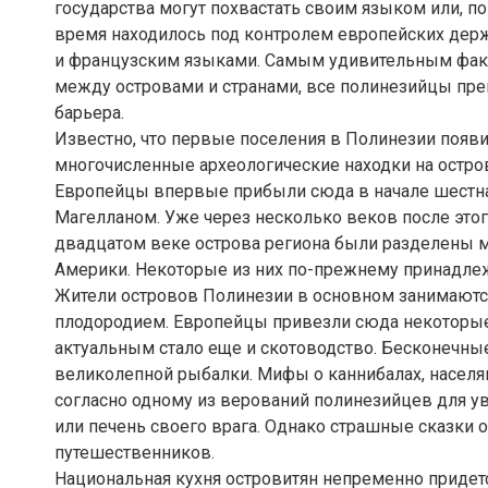
государства могут похвастать своим языком или, п
время находилось под контролем европейских держ
и французским языками. Самым удивительным факто
между островами и странами, все полинезийцы пре
барьера.
Известно, что первые поселения в Полинезии появ
многочисленные археологические находки на остров
Европейцы впервые прибыли сюда в начале шестна
Магелланом. Уже через несколько веков после это
двадцатом веке острова региона были разделены 
Америки. Некоторые из них по-прежнему принадле
Жители островов Полинезии в основном занимаютс
плодородием. Европейцы привезли сюда некоторы
актуальным стало еще и скотоводство. Бесконечны
великолепной рыбалки. Мифы о каннибалах, населя
согласно одному из верований полинезийцев для у
или печень своего врага. Однако страшные сказк
путешественников.
Национальная кухня островитян непременно придет