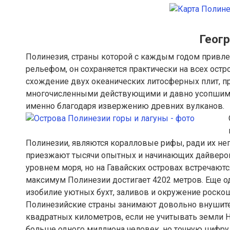
Геог
Полинезия, страны которой с каждым годом привле
рельефом, он сохраняется практически на всех остр
схождение двух океанических литосферных плит, пр
многочисленными действующими и давно усопшими 
именно благодаря извержению древних вулканов.
Полинезии, являются коралловые рифы, ради их не
приезжают тысячи опытных и начинающих дайверов
уровнем моря, но на Гавайских островах встречаю
максимум Полинезии достигает 4202 метров. Еще о
изобилие уютных бухт, заливов и окружение роск
Полинезийские страны занимают довольно внушит
квадратных километров, если не учитывать земли Н
больше одного миллиона человек, но точную цифру 