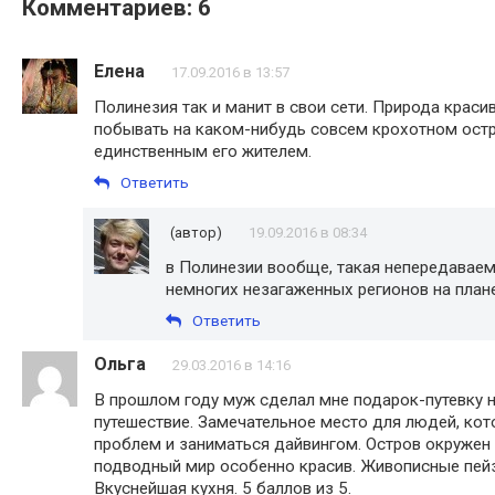
Комментариев: 6
Елена
17.09.2016 в 13:57
Полинезия так и манит в свои сети. Природа крас
побывать на каком-нибудь совсем крохотном остр
единственным его жителем.
Ответить
(автор)
19.09.2016 в 08:34
в Полинезии вообще, такая непередаваема
немногих незагаженных регионов на план
Ответить
Ольга
29.03.2016 в 14:16
В прошлом году муж сделал мне подарок-путевку
путешествие. Замечательное место для людей, кот
проблем и заниматься дайвингом. Остров окружен
подводный мир особенно красив. Живописные пей
Вкуснейшая кухня. 5 баллов из 5.