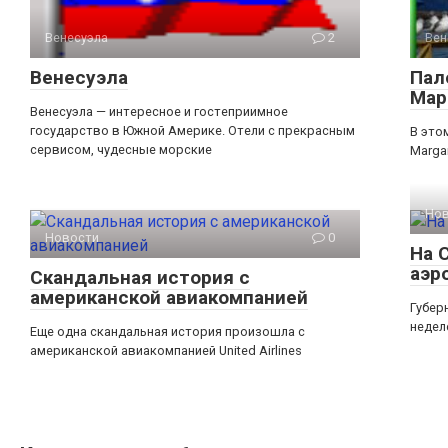
Венесуэла
2
Вен
Венесуэла
Пал
Мар
Венесуэла — интересное и гостеприимное
государство в Южной Америке. Отели с прекрасным
В это
сервисом, чудесные морские
Margar
Но
Новости
0
На 
аэр
Скандальная история с
американской авиакомпанией
Губер
недел
Еще одна скандальная история произошла с
американской авиакомпанией United Airlines