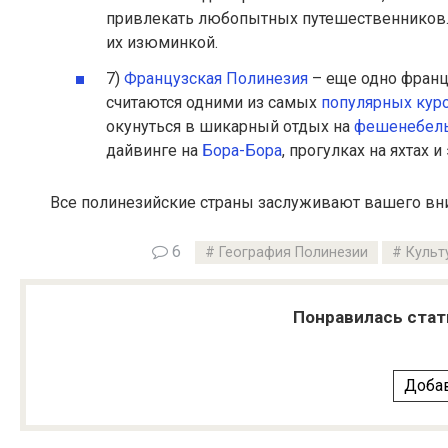
привлекать любопытных путешественников. 
их изюминкой.
7)
Французская Полинезия
– еще одно франц
считаются одними из самых
популярных кур
окунуться в шикарный отдых на
фешенебель
дайвинге на
Бора-Бора
, прогулках на яхтах
Все полинезийские страны заслуживают вашего вним
6
География Полинезии
Культ
Понравилась стат
Добав