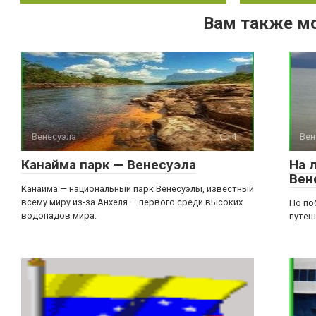
Вам также м
Венесуэла
4
Вен
Канайма парк — Венесуэла
На 
Вен
Канайма — национальный парк Венесуэлы, известный
всему миру из-за Анхеля — первого среди высоких
По по
водопадов мира.
путеш