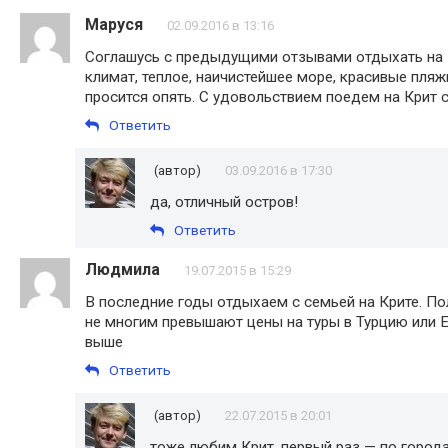
Маруся
02.09.2016 в 13:16
Соглашусь с предыдущими отзывами отдыхать на 
климат, теплое, наичистейшее море, красивые пляж
просится опять. С удовольствием поедем на Крит с
Ответить
(автор)
03.09.2016 в 17:30
да, отличный остров!
Ответить
Людмила
19.07.2015 в 15:29
В последние годы отдыхаем с семьей на Крите. По
не многим превышают цены на туры в Турцию или Е
выше
Ответить
(автор)
22.07.2015 в 20:01
тоже любим Крит. первый раз — по город