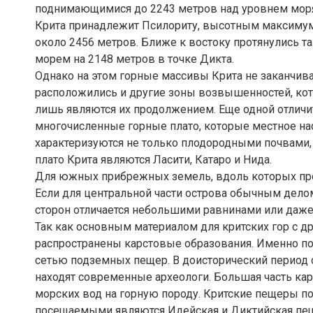
поднимающимися до 2243 метров над уровнем моря,
Крита принадлежит Псилориту, высотным максимумо
около 2456 метров. Ближе к востоку протянулись 
морем на 2148 метров в точке Дикта.
Однако на этом горные массивы Крита не заканчива
расположились и другие зоны возвышенностей, кот
лишь являются их продолжением. Еще одной отличи
многочисленные горные плато, которые местное на
характеризуются не только плодородными почвами,
плато Крита являются Ласити, Катаро и Нида.
Для южных прибрежных земель, вдоль которых про
Если для центральной части острова обычным делом
сторон отличается небольшими равнинами или даж
Так как основным материалом для критских гор с д
распространены карстовые образования. Именно поэ
сетью подземных пещер. В доисторический период 
находят современные археологи. Большая часть ка
морских вод на горную породу. Критские пещеры п
посещаемыми являются Идейская и Диктийская пе