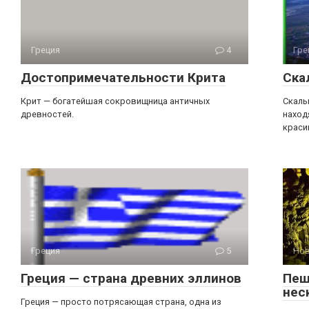
Греция
4
Гре
Достопримечательности Крита
Ска
Крит — богатейшая сокровищница античных
Скалы
древностей.
наход
краси
Греция
5
Но
Греция — страна древних эллинов
Пещ
нес
Греция — просто потрясающая страна, одна из