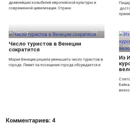
древнейших колыбелей европейской культуры и
Пещер
современной цивилизации. Страна
досто
прини
Новости
0
Число туристов в Венеции
Но
сократится
Из 
Мэрия Венеции решила уменьшить число туристов в
кур
городе. Лимит на посещение города обсуждается и
вел
С пят
Байка
велос
Комментариев: 4