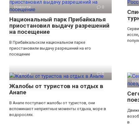
Новости
0
Спи
тур
Национальный парк Прибайкалья
приостановил выдачу разрешений
Серви
на посещение
иссле
попул
В Прибайкальском национальном парке
приостановили выдачу разрешений на его
посещение
Новости
0
Но
Жалобы от туристов на отдых в
Анапе
Сег
пое
В Анапе поступают жалобы от туристов, они
вспоминают неприятные моменты отдыха, море в
Движе
водорослях.
возоб
в