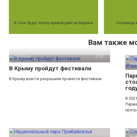
В Сочи будет летать прямой рейс из Берлина
Гостиницы 
Вам также м
Новости
0
Но
В Крыму пройдут фестивали
Пар
В Крыму власти разрешили провести фестивали.
сто
год
В 202
Парма
прогр
Но