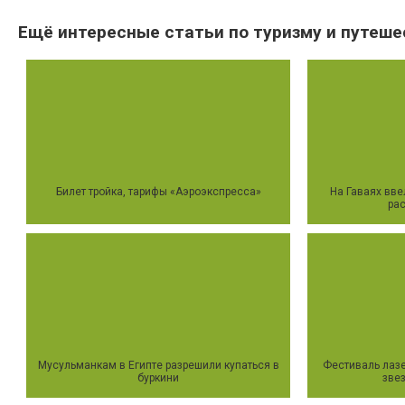
Ещё интересные статьи по туризму и путеше
Билет тройка, тарифы «Аэроэкспресса»
На Гаваях вве
ра
Мусульманкам в Египте разрешили купаться в
Фестиваль лаз
буркини
зве