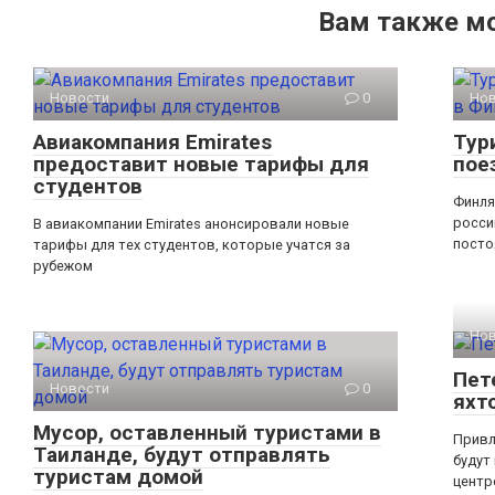
Вам также м
Новости
0
Но
Авиакомпания Emirates
Тур
предоставит новые тарифы для
пое
студентов
Финля
росси
В авиакомпании Emirates анонсировали новые
посто
тарифы для тех студентов, которые учатся за
рубежом
Но
Пет
Новости
0
яхт
Мусор, оставленный туристами в
Привл
Таиланде, будут отправлять
будут
туристам домой
центр