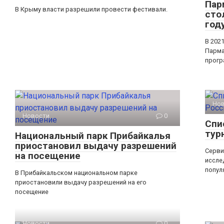
Пар
В Крыму власти разрешили провести фестивали.
сто
год
В 202
Парма
прогр
Но
Новости
0
Спи
тур
Национальный парк Прибайкалья
приостановил выдачу разрешений
Серви
на посещение
иссле
попул
В Прибайкальском национальном парке
приостановили выдачу разрешений на его
посещение
Новости
0