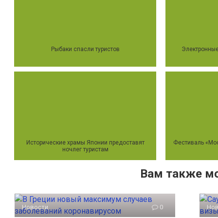
Рыбаки спасли туристов
Электронные
Исторические храмы Японии предоставят
Фестиваль «Мо
ночлег туристам
Вам также м
Новости
0
Но