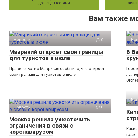
драгоценностями
Таилан
Вам также м
Новости
0
Но
Маврикий откроет свои границы
В В
для туристов в июле
кру
Правительство Маврикия сообщило, что откроет
Горож
свои границы для туристов в июле
лайне
Orches
Но
Новости
0
Кит
стр
Москва решила ужесточить
ограничения в связи с
Какие
коронавирусом
гражд