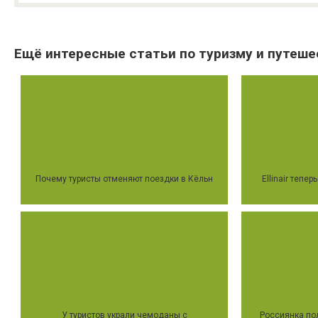
Ещё интересные статьи по туризму и путеше
Почему туристы отменяют поездки в Кёльн
Ellinair тепе
У туристов украли чемоданы с
Россиянка пол