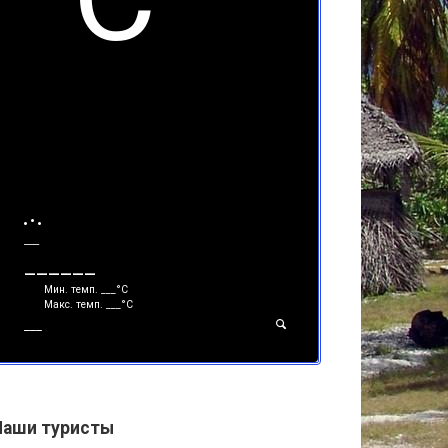
___
______
Мин. темп.
___
°С
Макс. темп.
___
°С
___
Наши туристы