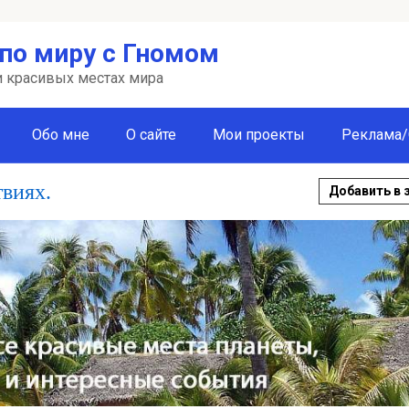
по миру с Гномом
 и красивых местах мира
Обо мне
О сайте
Мои проекты
Реклама/
твиях.
Добавить в 