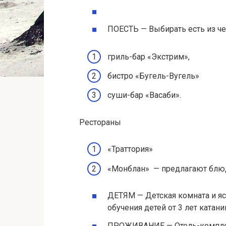
ПОЕСТЬ — Выбирать есть из че
гриль-бар «Экстрим»,
бистро «Бугель-Вугель»
суши-бар «Васаби».
Рестораны
«Траттория»
«Монблан» — предлагают блюд
ДЕТЯМ — Детская комната и яс
обучения детей от 3 лет катани
ПРОЖИВАНИЕ — Отель-комплек