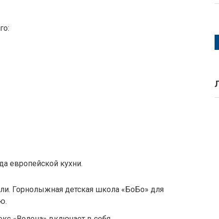
го:
а европейской кухни.
ли. Горнолыжная детская школа «БоБо» для
ю.
с «Волена» включает в себя