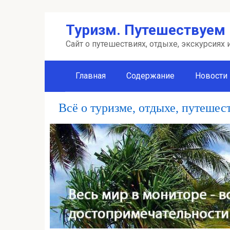
Перейти
Туризм. Путешествуем 
к
контенту
Сайт о путешествиях, отдыхе, экскурсиях
Главная
Содержание
Новости
Всё о туризме, отдыхе, путешес