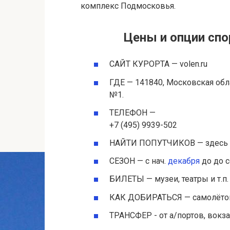
комплекс Подмосковья.
Цены и опции спо
САЙТ КУРОРТА — volen.ru
ГДЕ — 141840, Московская облас
№1.
ТЕЛЕФОН —
+7 (495) 9939-502
НАЙТИ ПОПУТЧИКОВ — здесь
СЕЗОН — с нач.
декабря
до до 
БИЛЕТЫ — музеи, театры и т.п.
КАК ДОБИРАТЬСЯ — самолётом,
ТРАНСФЕР - от а/портов, вокз