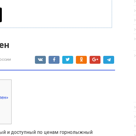
ен
оссии
лен»
ный и доступный по ценам горнолыжный