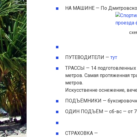
НА МАШИНЕ — По Дмитровскому
схе
ПУТЕВОДИТЕЛИ —
тут
ТРАССЫ — 14 подготовленных т
метров. Самая протяженная тр
метров.
Искусственне оснежение, веч
ПОДЪЁМНИКИ — буксировочный
ОДИН ПОДЪЁМ — сб-вс — от 70 р
СТРАХОВКА —