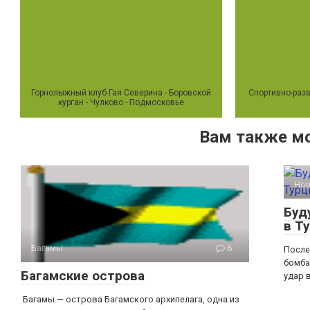
Горнолыжный клуб Гая Северина - Боровской
Спортивно-раз
курган - Чулково - Подмосковье
Вам также м
Но
Буд
в Т
Багамы
6
После
бомба
Багамские острова
удар 
Багамы — острова Багамского архипелага, одна из