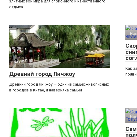
элитных зон мира для спокойного и качественного
отдыха.
Но
Ско
сни
сог
Китай
0
Как з
Древний город Янчжоу
появи
Древний город Янчжоу — один из самых живописных
в городов в Китае, и наверняка самый
Но
Сам
пол