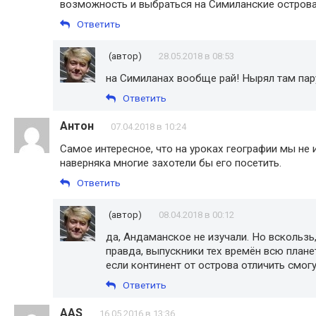
возможность и выбраться на Симиланские острова
Ответить
(автор)
28.05.2018 в 08:53
на Симиланах вообще рай! Нырял там пару 
Ответить
Антон
07.04.2018 в 10:24
Самое интересное, что на уроках географии мы не
наверняка многие захотели бы его посетить.
Ответить
(автор)
08.04.2018 в 00:12
да, Андаманское не изучали. Но вскользь
правда, выпускники тех времён всю планет
если континент от острова отличить смогут
Ответить
AAS
16.05.2016 в 13:36