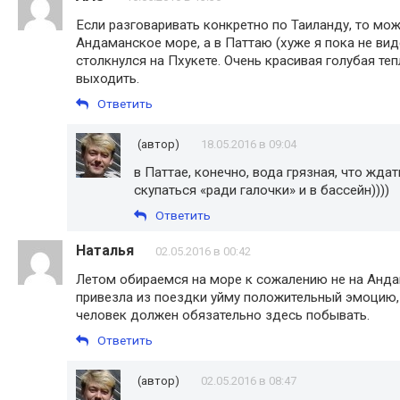
Если разговаривать конкретно по Таиланду, то мож
Андаманское море, а в Паттаю (хуже я пока не ви
столкнулся на Пхукете. Очень красивая голубая те
выходить.
Ответить
(автор)
18.05.2016 в 09:04
в Паттае, конечно, вода грязная, что ждат
скупаться «ради галочки» и в бассейн))))
Ответить
Наталья
02.05.2016 в 00:42
Летом обираемся на море к сожалению не на Андам
привезла из поездки уйму положительный эмоцию
человек должен обязательно здесь побывать.
Ответить
(автор)
02.05.2016 в 08:47