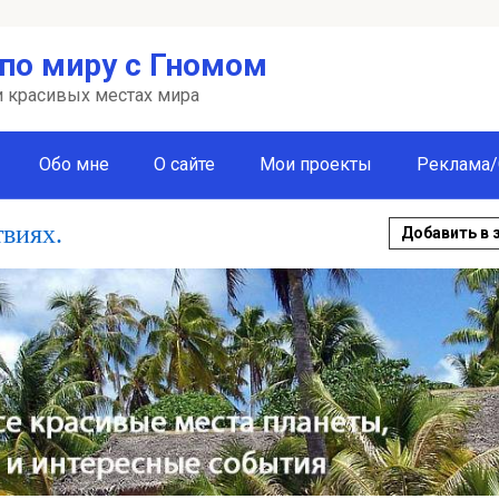
по миру с Гномом
 и красивых местах мира
Обо мне
О сайте
Мои проекты
Реклама/
твиях.
Добавить в 