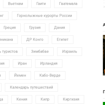
Вьетнам
Гаити
Гватемала
нг
Горнолыжные курорты России
Греция
Грузия
Дания
никана
ДР Конго
Египет
ь туристов
Зимбабве
Израиль
ния
Иран
Ирландия
я
Йемен
Кабо-Верде
Календарь путешествий
да
Кения
Кипр
Киргизия