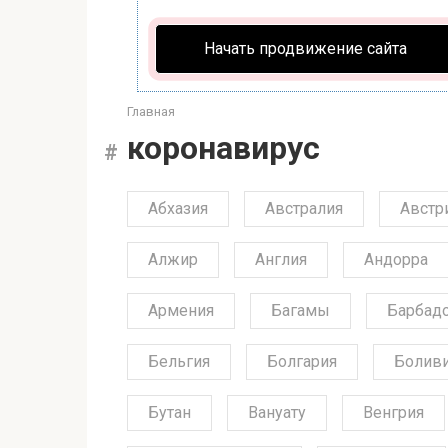
Начать продвижение сайта
Главная
коронавирус
Абхазия
Австралия
Австр
Алжир
Англия
Андорра
Армения
Багамы
Барбад
Бельгия
Болгария
Болив
Бутан
Вануату
Венгрия