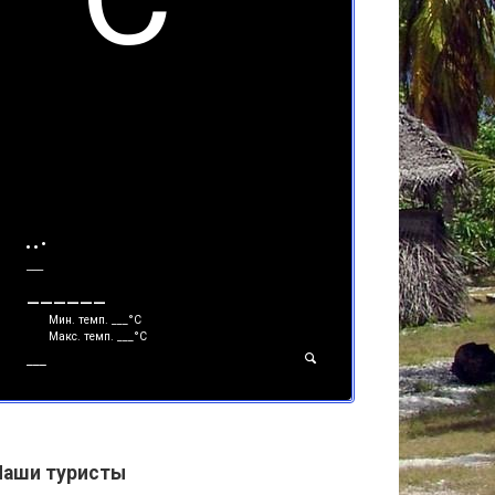
___
______
Мин. темп.
___
°С
Макс. темп.
___
°С
___
Наши туристы