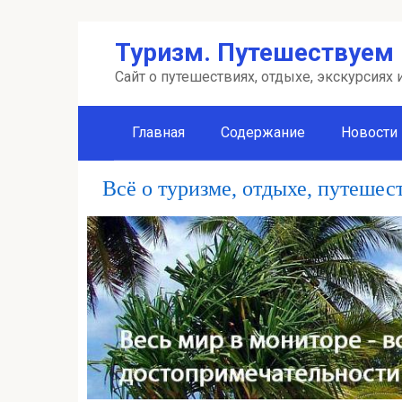
Перейти
Туризм. Путешествуем 
к
контенту
Сайт о путешествиях, отдыхе, экскурсиях
Главная
Содержание
Новости
Всё о туризме, отдыхе, путешес