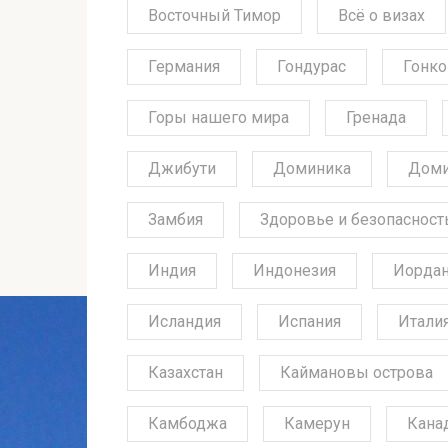
Восточный Тимор
Всё о визах
Германия
Гондурас
Гонко
Горы нашего мира
Гренада
Джибути
Доминика
Доми
Замбия
Здоровье и безопасност
Индия
Индонезия
Иорда
Исландия
Испания
Итали
Казахстан
Каймановы острова
Камбоджа
Камерун
Кана