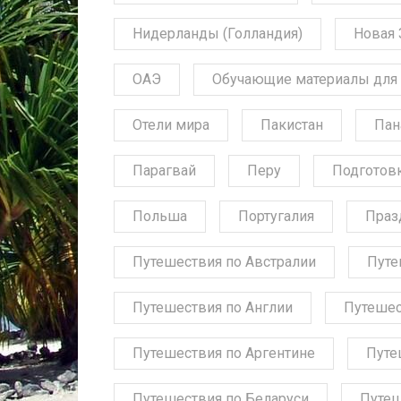
Нидерланды (Голландия)
Новая 
ОАЭ
Обучающие материалы для 
Отели мира
Пакистан
Пан
Парагвай
Перу
Подготов
Польша
Португалия
Праз
Путешествия по Австралии
Путе
Путешествия по Англии
Путешес
Путешествия по Аргентине
Путе
Путешествия по Беларуси
Путеш