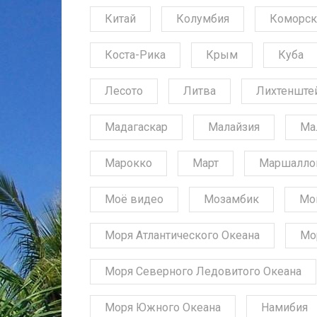
Китай
Колумбия
Коморск
Коста-Рика
Крым
Куба
Лесото
Литва
Лихтенште
Мадагаскар
Малайзия
Ма
Марокко
Март
Маршалло
Моё видео
Мозамбик
Мо
Моря Атлантического Океана
Мо
Моря Северного Ледовитого Океана
Моря Южного Океана
Намибия