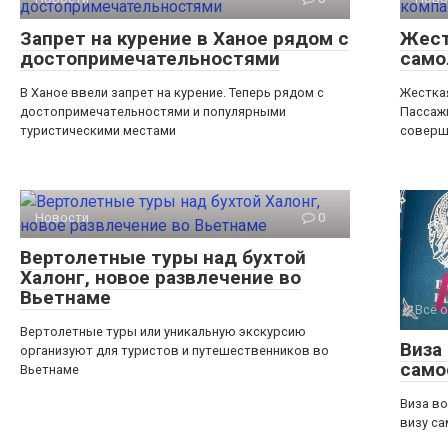
Запрет на курение в Ханое рядом с
Жест
достопримечательностями
само
В Ханое ввели запрет на курение. Теперь рядом с
Жестка
достопримечательностями и популярными
Пассажи
туристическими местами
соверш
Новости
0
Вертолетные туры над бухтой
Халонг, новое развлечение во
Вьетнаме
Всё о
Вертолетные туры или уникальную экскурсию
Виза
организуют для туристов и путешественников во
само
Вьетнаме
Виза во
визу са