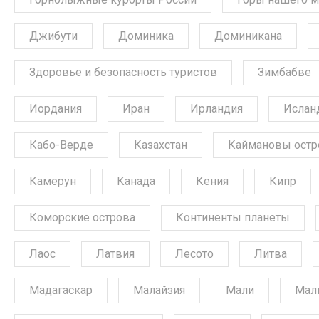
Джибути
Доминика
Доминикана
Здоровье и безопасность туристов
Зимбабве
Иордания
Иран
Ирландия
Ислан
Кабо-Верде
Казахстан
Каймановы остр
Камерун
Канада
Кения
Кипр
Коморские острова
Континенты планеты
Лаос
Латвия
Лесото
Литва
Мадагаскар
Малайзия
Мали
Мал