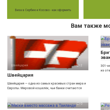
Виза в Сербию и Косово - как оформить
Вам также м
Но
Бри
эва
Швейцария
2
301 ч
из от
Швейцария
Швейцария — одна из самых красивых стран мира и
Европы. Мировой кошелёк, чьи банки считаются
Новости
0
Но