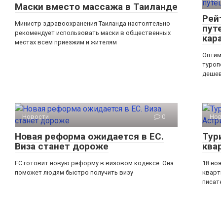
Маски вместо массажа в Таиланде
Рей
Министр здравоохранения Таиланда настоятельно
пут
рекомендует использовать маски в общественных
кар
местах всем приезжим и жителям
Оптим
туроп
дешев
Новости
0
Но
Новая реформа ожидается в ЕС.
Тур
Виза станет дороже
ква
ЕС готовит новую реформу в визовом кодексе. Она
18 но
поможет людям быстро получить визу
кварт
писат