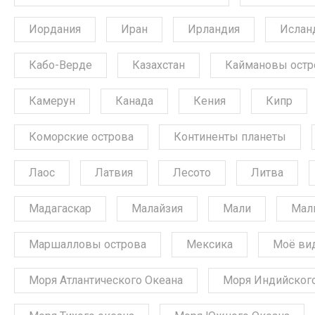
Иордания
Иран
Ирландия
Ислан
Кабо-Верде
Казахстан
Каймановы остр
Камерун
Канада
Кения
Кипр
Коморские острова
Континенты планеты
Лаос
Латвия
Лесото
Литва
Мадагаскар
Малайзия
Мали
Мал
Маршалловы острова
Мексика
Моё ви
Моря Атлантического Океана
Моря Индийского