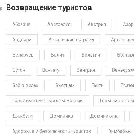
Возвращение туристов
Абхазия
Австралия
Австрия
Азе
Андорра
Антильские острова
Аргентина
Беларусь
Белиз
Бельгия
Болгар
Бутан
Вануату
Венгрия
Венесуэл
Всё о визах
Вьетнам
Гаити
Гвате
Горнолыжные курорты России
Горы нашего м
Джибути
Доминика
Доминикана
Здоровье и безопасность туристов
Зимбабве