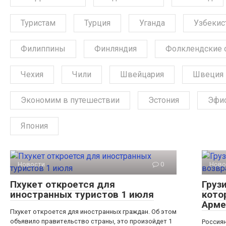
Туристам
Турция
Уганда
Узбекис
Филиппины
Финляндия
Фолклендские 
Чехия
Чили
Швейцария
Швеция
Экономим в путешествии
Эстония
Эфи
Япония
Новости
0
Ново
Пхукет откроется для
Груз
иностранных туристов 1 июля
кото
Арме
Пхукет откроется для иностранных граждан. Об этом
объявило правительство страны, это произойдет 1
Россиян