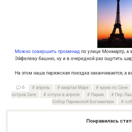
Можно совершить променад
по улице Монмартр, а з
Эйфелеву башню, ну и в очередной раз ощутить ша
На этом наша парижская поездка заканчивается, а 
6
апрель
квартал Маре
круиз по Сене
остров Сите
отпуск в апреле
Париж
Пер-Ла
Собор Парижской Богоматери
соб
Понравилась стат