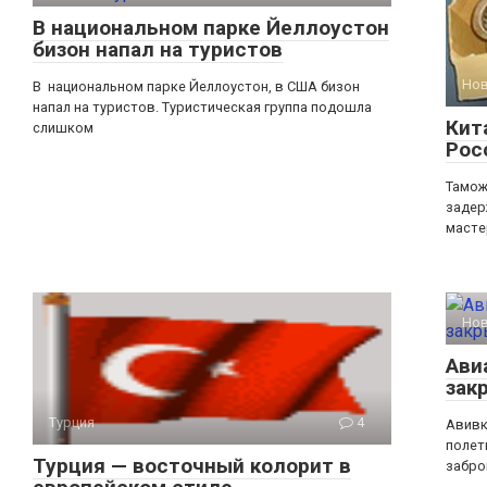
В национальном парке Йеллоустон
бизон напал на туристов
Но
В национальном парке Йеллоустон, в США бизон
напал на туристов. Туристическая группа подошла
Кит
слишком
Рос
Тамож
задер
масте
Но
Ави
зак
Турция
4
Авивк
полет
Турция — восточный колорит в
забро