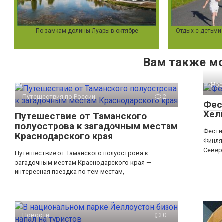
По замкам долины Луары в октябре
Отдых с детьми
Вам также м
Но
Путешествия по России
2
Фес
Хел
Путешествие от Таманского
полуострова к загадочным местам
Фести
Краснодарского края
Финля
Север
Путешествие от Таманского полуострова к
загадочным местам Краснодарского края —
интересная поездка по тем местам,
Новости
0