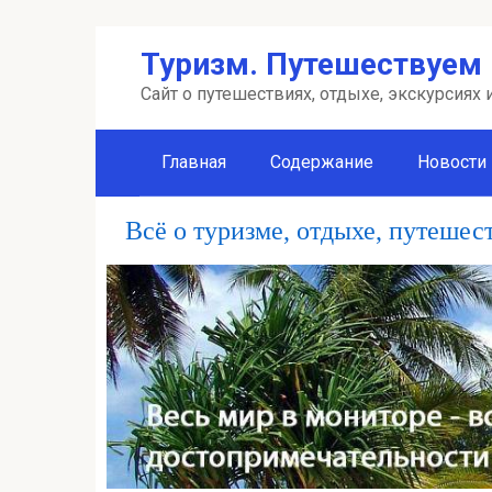
Перейти
Туризм. Путешествуем 
к
контенту
Сайт о путешествиях, отдыхе, экскурсиях
Главная
Содержание
Новости
Всё о туризме, отдыхе, путешес