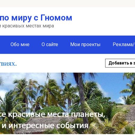
по миру с Гномом
 и красивых местах мира
Обо мне
О сайте
Мои проекты
Реклама/
твиях.
Добавить в 