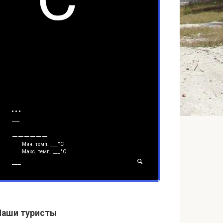
___
______
Мин. темп.
___
°С
Макс. темп.
___
°С
___
Наши туристы