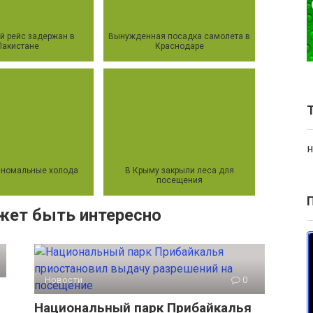
й рейс задержан в
Вынужденная посадка самолета в
Пакистане
Краснодаре
н
аномальные холода
В Крыму закрыли леса для
посещения
жет быть интересно
Новости
0
Национальный парк Прибайкалья