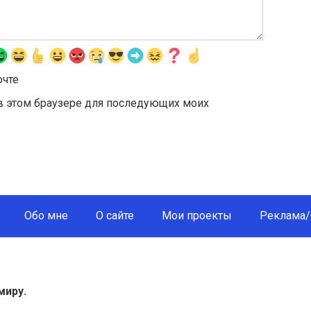
очте
а в этом браузере для последующих моих
Обо мне
О сайте
Мои проекты
Реклама/
миру.