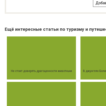
Добав
Ещё интересные статьи по туризму и путеше
Не стоит доверять драгоценности животным
В джунглях Боли