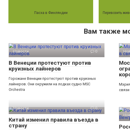
Пасха в Финляндии
Перевозить живо
Вам также м
Новости
0
Но
В Венеции протестуют против
Мос
круизных лайнеров
огр
кор
Горожане Венеции протестуют против круизных
лайнеров. Они окружили на лодках судно MSC
Мэрия
Orchestra
связи
Новости
0
Но
Китай изменил правила въезда в
страну
Рос