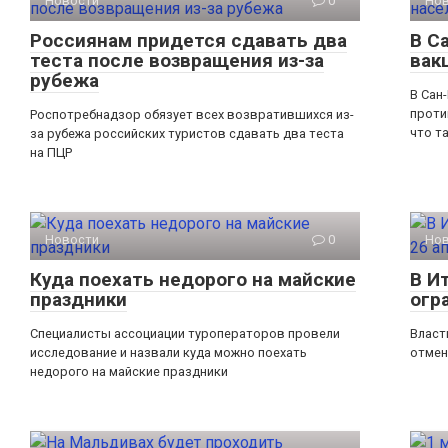
Новости
0
Но
Россиянам придется сдавать два
В С
теста после возвращения из-за
вак
рубежа
В Сан
проти
Роспотребнадзор обязует всех возвратившихся из-
что т
за рубежа российских туристов сдавать два теста
на ПЦР
Новости
0
Но
Куда поехать недорого на майские
В И
праздники
огр
Специалисты ассоциации туроператоров провели
Власт
исследование и назвали куда можно поехать
отмен
недорого на майские праздники