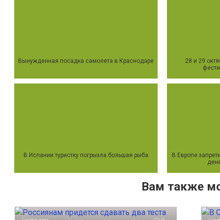
Вынужденная посадка самолета в Краснодаре
28 и 29 окт
фести
В Испании туристку погрызла большая рыба
В Европе запрет
дене
Вам также м