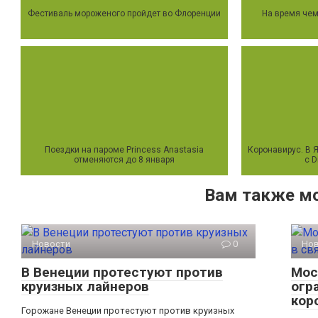
Фестиваль мороженого пройдет во Флоренции
На время чем
Поездки на пароме Princess Anastasia
Коронавирус. В 
отменяются до 8 января
с D
Вам также м
Новости
0
Но
В Венеции протестуют против
Мос
круизных лайнеров
огр
кор
Горожане Венеции протестуют против круизных