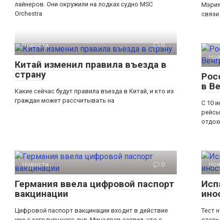
лайнеров. Они окружили на лодках судно MSC
Мэрия
Orchestra
связи
Новости
0
Но
Китай изменил правила въезда в
страну
Рос
в В
Какие сейчас будут правила въезда в Китай, и кто из
граждан может рассчитывать на
С 10 
рейсы
отдох
Новости
0
Но
Германия ввела цифровой паспорт
Исп
вакцинации
ино
Цифровой паспорт вакцинации входит в действие
Тест 
уже с сегодняшнего дня. Минздрав заявил, что с
откры