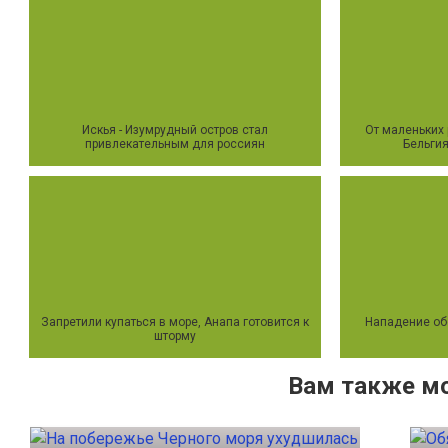
Искья - Изумрудный остров стал
От маленьких
привлекательным для россиян
Бельгия
Запретили купаться в море, Анапа готовится к
Нападение обе
шторму
Вам также м