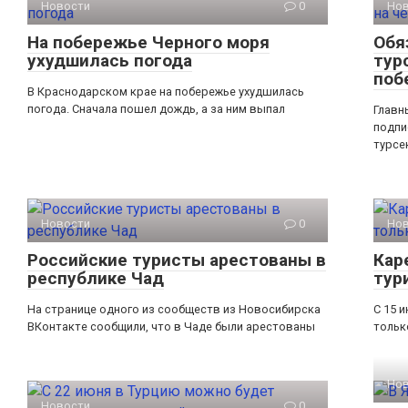
Новости
0
Но
На побережье Черного моря
Обя
ухудшилась погода
тур
поб
В Краснодарском крае на побережье ухудшилась
погода. Сначала пошел дождь, а за ним выпал
Главн
подпи
турсе
Новости
0
Но
Российские туристы арестованы в
Кар
республике Чад
тур
На странице одного из сообществ из Новосибирска
С 15 
ВКонтакте сообщили, что в Чаде были арестованы
тольк
Но
Новости
0